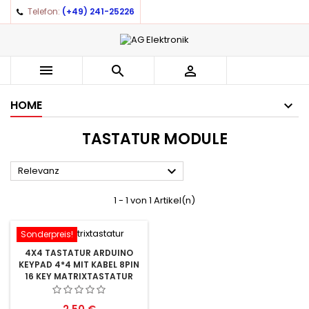
Telefon:
(+49) 241-25226
×
×
×
×
Auf meine Wunschliste
((modalTitle))
((title))
Anmelden
((confirmMessage))
You need to be logged in to save products in your
((label))



wishlist.
add_circle_outline
Create new list
HOME
((cancelText))
((modalDeleteText))
((cancelText))
((loginText))
TASTATUR MODULE
((cancelText))
((createText))

Relevanz
1 - 1 von 1 Artikel(n)
Sonderpreis!
4X4 TASTATUR ARDUINO
KEYPAD 4*4 MIT KABEL 8PIN
16 KEY MATRIXTASTATUR
Preis