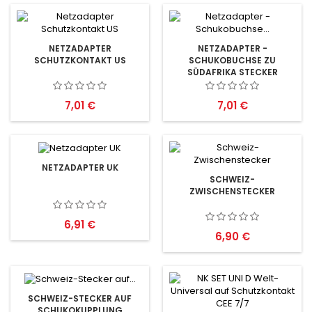
NETZADAPTER
NETZADAPTER -
SCHUTZKONTAKT US
SCHUKOBUCHSE ZU
SÜDAFRIKA STECKER
Preis
Preis
7,01 €
7,01 €
NETZADAPTER UK
SCHWEIZ-
ZWISCHENSTECKER
Preis
6,91 €
Preis
6,90 €
SCHWEIZ-STECKER AUF
SCHUKOKUPPLUNG