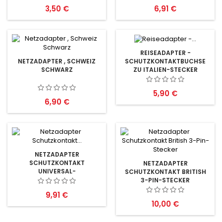
Preis
Preis
3,50 €
6,91 €
REISEADAPTER -
SCHUTZKONTAKTBUCHSE
NETZADAPTER , SCHWEIZ
ZU ITALIEN-STECKER
SCHWARZ
Preis
5,90 €
Preis
6,90 €
NETZADAPTER
SCHUTZKONTAKT
NETZADAPTER
UNIVERSAL-
SCHUTZKONTAKT BRITISH
3-PIN-STECKER
Preis
9,91 €
Preis
10,00 €