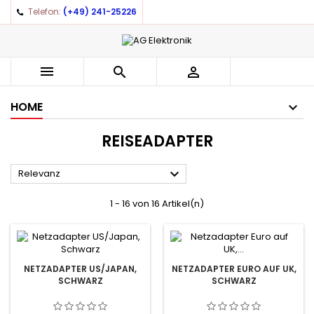
Telefon:
(+49) 241-25226
×
×
×
×
Auf meine Wunschliste
((modalTitle))
((title))
Anmelden
((confirmMessage))
You need to be logged in to save products in your
((label))



wishlist.
add_circle_outline
Create new list
HOME
((cancelText))
((modalDeleteText))
((cancelText))
((loginText))
REISEADAPTER
((cancelText))
((createText))

Relevanz
1 - 16 von 16 Artikel(n)
NETZADAPTER US/JAPAN,
NETZADAPTER EURO AUF UK,
SCHWARZ
SCHWARZ