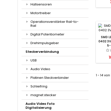
Hallsensoren
Motortreiber
Operationsverstärker Rail-to-
Rail
Digital Potentiometer
SMD L
0402 3V
Drehimpulsgeber
5-
Steckerverbindung
P
1
USB
Audio Video
1 - 14 von
Platinen Steckverbinder
Schleifring
magnet stecker
Audio Video Foto
Digitalisierung