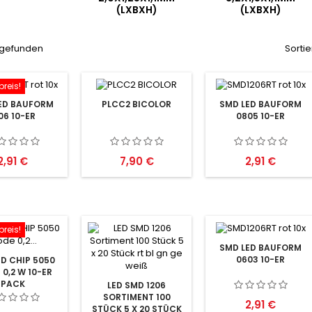
(LXBXH)
(LXBXH)
l gefunden
Sortie
reis!
ED BAUFORM
PLCC2 BICOLOR
SMD LED BAUFORM
06 10-ER
0805 10-ER
Preis
Preis
Preis
2,91 €
7,90 €
2,91 €
reis!
SMD LED BAUFORM
0603 10-ER
MD CHIP 5050
 0,2 W 10-ER
PACK
LED SMD 1206
SORTIMENT 100
Preis
2,91 €
STÜCK 5 X 20 STÜCK