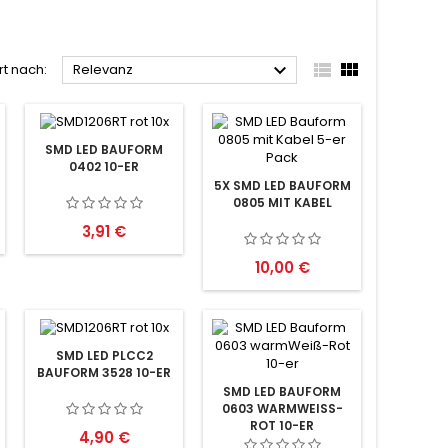



rt nach:
Relevanz
SMD LED BAUFORM
0402 10-ER
5X SMD LED BAUFORM
0805 MIT KABEL
Preis
3,91 €
Preis
10,00 €
SMD LED PLCC2
BAUFORM 3528 10-ER
SMD LED BAUFORM
0603 WARMWEISS-R
OT 10-ER
Preis
4,90 €