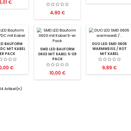
Preis
3,01 €
RT BL GN GE WS
Preis
4,90 €
ED BAUFORM
DUO LED SMD 0605
DC MIT KABEL
WARMWEISS / ROT M
SMD LED BAUFORM
ER PACK
IT KABEL L
0603 MIT KABEL 5-ER
ICHTWECHSEL LOKS L
PACK
EDS 5 STÜCK
reis
Preis
0,00 €
9,89 €
Preis
10,00 €
 14 Artikel(n)