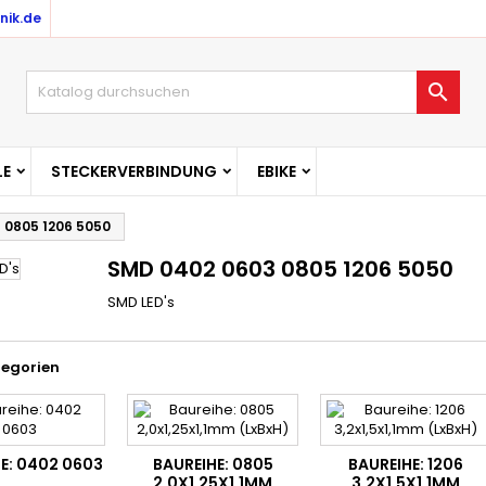
nik.de
uf meine Wunschliste
(modalTitle))
(title))
nmelden

confirmMessage))
u need to be logged in to save products in your wishlist.
abel))
add_circle_outline
Create new l
E
STECKERVERBINDUNG
EBIKE
((cancelText))
((cancelText))
((modalDeleteText)
((loginText)
 0805 1206 5050
((cancelText))
((createText)
SMD 0402 0603 0805 1206 5050
SMD LED's
tegorien
E: 0402 0603
BAUREIHE: 0805
BAUREIHE: 1206
2,0X1,25X1,1MM
3,2X1,5X1,1MM