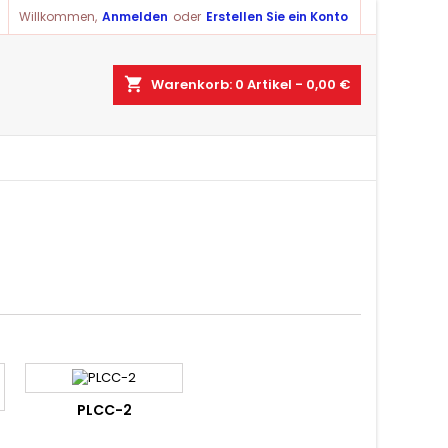
Willkommen,
Anmelden
oder
Erstellen Sie ein Konto
×
×
×
×
shopping_cart
Warenkorb:
0
Artikel - 0,00 €
ist
)
)
)
PLCC-2