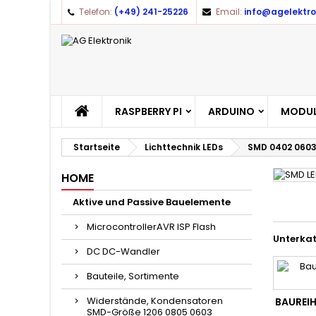
Telefon:
(+49) 241-25226
Email:
info@agelektro
A
(
(
A
((
Yo
((l
RASPBERRY PI
ARDUINO
MODUL
Startseite
Lichttechnik LEDs
SMD 0402 0603
HOME
Aktive und Passive Bauelemente
MicrocontrollerAVR ISP Flash
Unterka
DC DC-Wandler
Bauteile, Sortimente
Widerstände, Kondensatoren
BAUREIH
SMD-Größe 1206 0805 0603