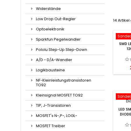
Widerstände
Low Drop Out-Regler
14 Artike
Optoelektronik
Sonderp
Sparkfun Pegelwandler
SMD L
12
Pololu Step-Up Step-Down
A/D - D/A-Wandler
Logikbausteine
NF-Kleinleistungstransistoren
TO92
Kleinsignal MOSFET TO92
Sonderp
TIP, J-Transistoren
LED S
DIODE
MOSFET's N-,P-, LOGL-
MOSFET Treiber