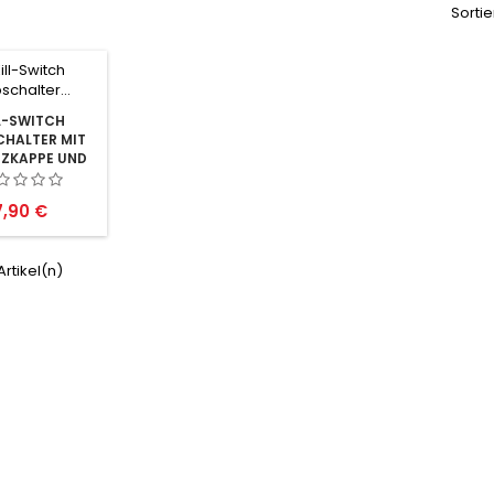
Sortie
L-SWITCH
CHALTER MIT
ZKAPPE UND
LED
reis
7,90 €
 Artikel(n)