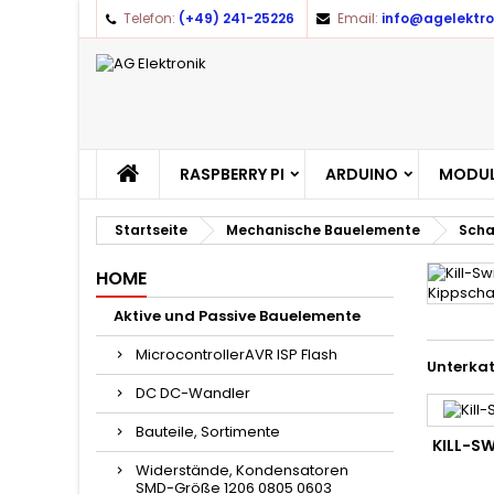
Telefon:
(+49) 241-25226
Email:
info@agelektro
RASPBERRY PI
ARDUINO
MODUL
Startseite
Mechanische Bauelemente
Scha
HOME
Aktive und Passive Bauelemente
MicrocontrollerAVR ISP Flash
Unterka
DC DC-Wandler
Bauteile, Sortimente
KILL-SW
Widerstände, Kondensatoren
SMD-Größe 1206 0805 0603