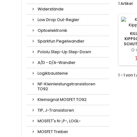
1 Artikel
Widerstände
Low Drop Out-Regler
Optoelektronik
KIL
KIPPS
Sparkfun Pegelwandler
SCHUT
Pololu Step-Up Step-Down
P
A/D - D/A-Wandler
Logikbausteine
1 - 1 von 1
NF-Kleinleistungstransistoren
TO92
Kleinsignal MOSFET TO92
TIP, J-Transistoren
MOSFET's N-,P-, LOGL-
MOSFET Treiber