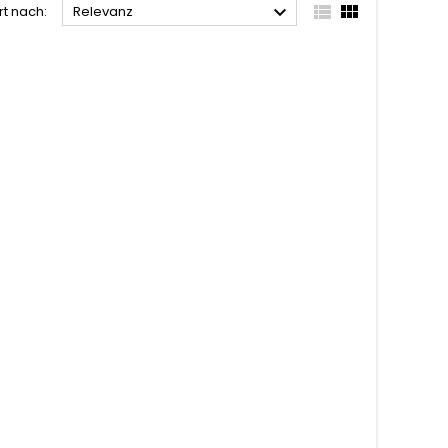



rt nach:
Relevanz