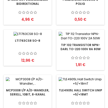
BIDIREKTIONAL
POLIG
Preis
Preis
4,96 €
0,50 €
LT1763CS8 SO-8
TIP 102 TRANSISTOR NPN-
DARL TO-220 100V 8A 80W
Preis
12,96 €
Preis
1,91 €
MCP3008 I/P A/D-WANDLER,
TLE4905L HALL SWITCH UNIP
SERIELL, 10BIT, 8-KANAL
+5/+18MT