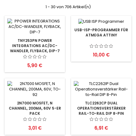
1 - 30 von 706 Artikel(n)
USB-ISP-PROGRAMMER FÜR
ATMEGA ATTINY
TNY253PN POWER
INTEGRATIONS AC/DC-
WANDLER, FLYBACK, DIP-7
Preis
10,00 €
Preis
5,90 €
2N7000 MOSFET, N
TLC2262CP DUAL
CHANNEL, 200MA, 60V 5-ER
OPERATIONSVERSTÄRKER
PACK
RAIL-TO-RAIL DIP 8-PIN
Preis
Preis
3,01 €
6,91 €