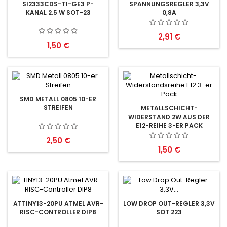
SPANNUNGSREGLER 3,3V
SI2333CDS-T1-GE3 P-
0,8A
KANAL 2.5 W SOT-23
Preis
2,91 €
Preis
1,50 €
SMD METALL 0805 10-ER
STREIFEN
METALLSCHICHT-
WIDERSTAND 2W AUS DER
E12-REIHE 3-ER PACK
Preis
2,50 €
Preis
1,50 €
ATTINY13-20PU ATMEL AVR-
LOW DROP OUT-REGLER 3,3V
RISC-CONTROLLER DIP8
SOT 223