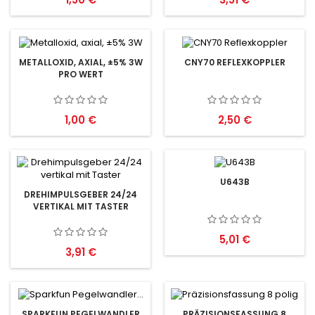
METALLOXID, AXIAL, ±5% 3W
CNY70 REFLEXKOPPLER
PRO WERT
Preis
Preis
1,00 €
2,50 €
U643B
DREHIMPULSGEBER 24/24
VERTIKAL MIT TASTER
Preis
5,01 €
Preis
3,91 €
SPARKFUN PEGELWANDLER
PRÄZISIONSFASSUNG 8