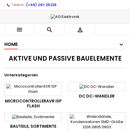
Telefon:
(+49) 241-25226
×
×
×
×
Auf meine Wunschliste
((modalTitle))
((title))
Anmelden
((confirmMessage))
You need to be logged in to save products in your
((label))



wishlist.
add_circle_outline
Create new list
HOME
((cancelText))
((modalDeleteText))
((cancelText))
((loginText))
AKTIVE UND PASSIVE BAUELEMENTE
((cancelText))
((createText))
Unterkategorien
DC DC-WANDLER
MICROCONTROLLERAVR ISP
FLASH
BAUTEILE, SORTIMENTE