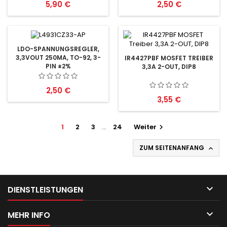
Preis
Preis
5,90 €
2,50 €
LDO-SPANNUNGSREGLER,
3,3VOUT 250MA, TO-92, 3-
IR4427PBF MOSFET TREIBER
PIN ±2%
3,3A 2-OUT, DIP8
Preis
2,50 €
Preis
3,55 €
1
2
3
…
24
Weiter

ZUM SEITENANFANG


DIENSTLEISTUNGEN

MEHR INFO