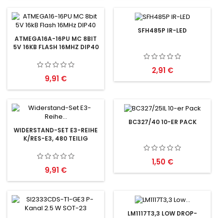
SFH485P IR-LED
ATMEGA16A-16PU MC 8BIT
5V 16KB FLASH 16MHZ DIP40
Preis
2,91 €
Preis
9,91 €
BC327/40 10-ER PACK
WIDERSTAND-SET E3-REIHE
K/RES-E3, 480 TEILIG
Preis
1,50 €
Preis
9,91 €
LM1117T3,3 LOW DROP-