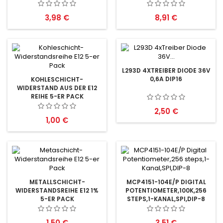
Preis
Preis
3,98 €
8,91 €
L293D 4XTREIBER DIODE 36V
0,6A DIP16
KOHLESCHICHT-
WIDERSTAND AUS DER E12
REIHE 5-ER PACK
Preis
2,50 €
Preis
1,00 €
METALLSCHICHT-
MCP4151-104E/P DIGITAL
WIDERSTANDSREIHE E12 1%
POTENTIOMETER,100K,256
5-ER PACK
STEPS,1-KANAL,SPI,DIP-8
Preis
Preis
1,50 €
3,51 €