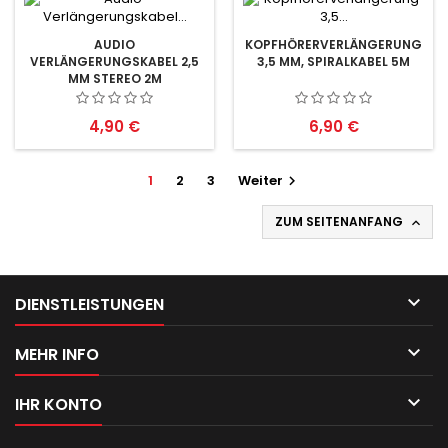
AUDIO
KOPFHÖRERVERLÄNGERUNG
VERLÄNGERUNGSKABEL 2,5
3,5 MM, SPIRALKABEL 5M
MM STEREO 2M
Preis
Preis
4,90 €
6,90 €
1
2
3
Weiter

ZUM SEITENANFANG


DIENSTLEISTUNGEN

MEHR INFO

IHR KONTO