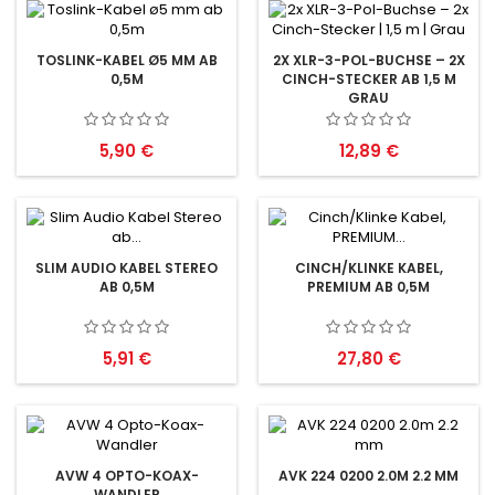
TOSLINK-KABEL Ø5 MM AB
2X XLR-3-POL-BUCHSE – 2X
0,5M
CINCH-STECKER AB 1,5 M
GRAU
Preis
Preis
5,90 €
12,89 €
SLIM AUDIO KABEL STEREO
CINCH/KLINKE KABEL,
AB 0,5M
PREMIUM AB 0,5M
Preis
Preis
5,91 €
27,80 €
AVW 4 OPTO-KOAX-
AVK 224 0200 2.0M 2.2 MM
WANDLER