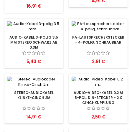
Preis
4,91 €
Preis
16,91 €
AUDIO-KABEL 3-POLIG 3.5
PA-LAUTSPRECHERSTECKER
MM STEREO SCHWARZ AB
- 4-POLIG, SCHRAUBBAR
0,3M
Preis
Preis
5,43 €
2,91 €
STEREO-AUDIOKABEL
AUDIO-VIDEO-KABEL 0,2 M
KLINKE-CINCH 2M
5-POL. DIN-STECKER - 2 X
CINCHKUPPLUNG
Preis
Preis
14,91 €
2,50 €