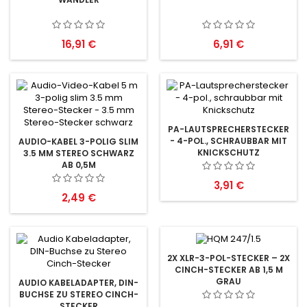
Preis
Preis
16,91 €
6,91 €
PA-LAUTSPRECHERSTECKER
- 4-POL., SCHRAUBBAR MIT
AUDIO-KABEL 3-POLIG SLIM
KNICKSCHUTZ
3.5 MM STEREO SCHWARZ
AB 0,5M
Preis
3,91 €
Preis
2,49 €
2X XLR-3-POL-STECKER – 2X
CINCH-STECKER AB 1,5 M
GRAU
AUDIO KABELADAPTER, DIN-
BUCHSE ZU STEREO CINCH-
STECKER