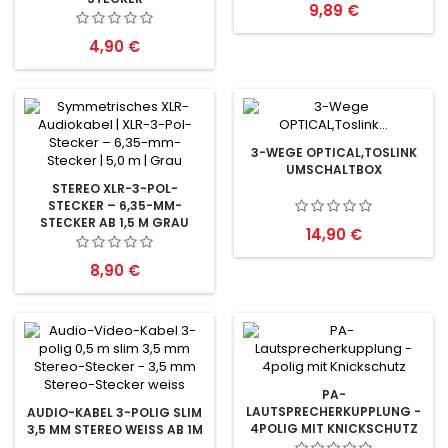
Preis
9,89 €
Preis
4,90 €
3-WEGE OPTICAL,TOSLINK
UMSCHALTBOX
STEREO XLR-3-POL-
STECKER – 6,35-MM-
STECKER AB 1,5 M GRAU
Preis
14,90 €
Preis
8,90 €
PA-
LAUTSPRECHERKUPPLUNG -
AUDIO-KABEL 3-POLIG SLIM
4POLIG MIT KNICKSCHUTZ
3,5 MM STEREO WEISS AB 1M