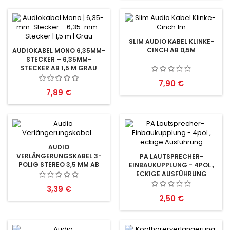
SLIM AUDIO KABEL KLINKE-
CINCH AB 0,5M
AUDIOKABEL MONO 6,35MM-
STECKER – 6,35MM-
STECKER AB 1,5 M GRAU
Preis
7,90 €
Preis
7,89 €
AUDIO
VERLÄNGERUNGSKABEL 3-
PA LAUTSPRECHER-
POLIG STEREO 3,5 MM AB
EINBAUKUPPLUNG - 4POL.,
0,5M SCHWARZ
ECKIGE AUSFÜHRUNG
Preis
3,39 €
Preis
2,50 €