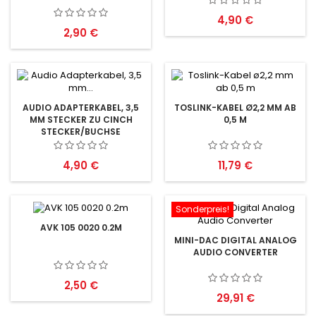
Preis
4,90 €
Preis
2,90 €
AUDIO ADAPTERKABEL, 3,5
TOSLINK-KABEL Ø2,2 MM AB
MM STECKER ZU CINCH
0,5 M
STECKER/BUCHSE
Preis
Preis
4,90 €
11,79 €
Sonderpreis!
AVK 105 0020 0.2M
MINI-DAC DIGITAL ANALOG
AUDIO CONVERTER
Preis
2,50 €
Preis
29,91 €