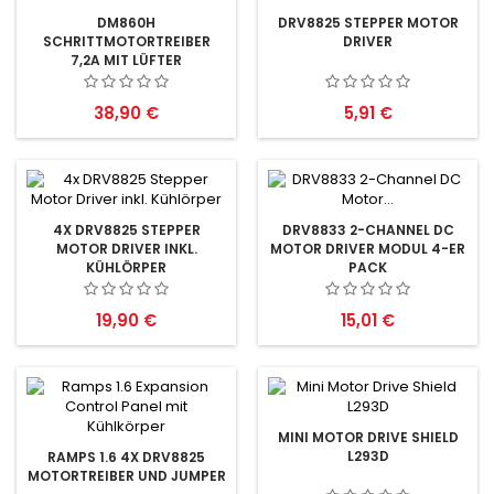
DM860H
DRV8825 STEPPER MOTOR
SCHRITTMOTORTREIBER
DRIVER
7,2A MIT LÜFTER
Preis
Preis
38,90 €
5,91 €
4X DRV8825 STEPPER
DRV8833 2-CHANNEL DC
MOTOR DRIVER INKL.
MOTOR DRIVER MODUL 4-ER
KÜHLÖRPER
PACK
Preis
Preis
19,90 €
15,01 €
MINI MOTOR DRIVE SHIELD
L293D
RAMPS 1.6 4X DRV8825
MOTORTREIBER UND JUMPER