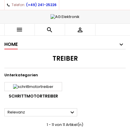
Telefon:
(+49) 241-25226



HOME
TREIBER
Unterkategorien
SCHRITTMOTORTREIBER

Relevanz
1 - 11 von 11 Artikel(n)