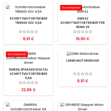
Sonderpreis!
SCHRITTMOTORTREIBER
DM542
TB6600 42V 4,5A
SCHRITTMOTORTREIBER FÜR
NEMA 23
Preis
Preis
9,91 €
19,90 €
Sonderpreis!
L298N MOTORDRIVER
DM556 2PHASEN DIGITAL
SCHRITTMOTORTREIBER
5,6A
Preis
9,91 €
Preis
22,86 €