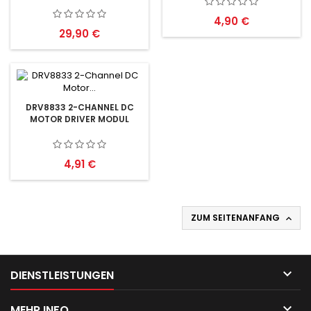
Preis
4,90 €
Preis
29,90 €
DRV8833 2-CHANNEL DC
MOTOR DRIVER MODUL
Preis
4,91 €
ZUM SEITENANFANG


DIENSTLEISTUNGEN

MEHR INFO