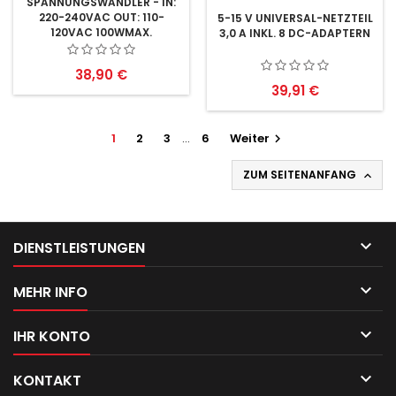
SPANNUNGSWANDLER - IN:
220-240VAC OUT: 110-
5-15 V UNIVERSAL-NETZTEIL
120VAC 100WMAX.
3,0 A INKL. 8 DC-ADAPTERN
Preis
38,90 €
Preis
39,91 €
1
2
3
…
6
Weiter

ZUM SEITENANFANG


DIENSTLEISTUNGEN

MEHR INFO

IHR KONTO

KONTAKT