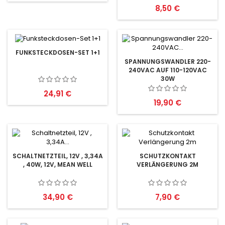
Preis
8,50 €
FUNKSTECKDOSEN-SET 1+1
SPANNUNGSWANDLER 220-
240VAC AUF 110-120VAC
30W
Preis
24,91 €
Preis
19,90 €
SCHALTNETZTEIL, 12V , 3,34A
SCHUTZKONTAKT
, 40W, 12V, MEAN WELL
VERLÄNGERUNG 2M
Preis
Preis
34,90 €
7,90 €