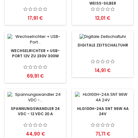
WEISS-SILBER
Preis
Preis
17,91 €
12,01 €
DIGITALE ZEITSCHALTUHR
WECHSELRICHTER + USB-
PORT 12V ZU 230V 300W
Preis
14,91 €
Preis
69,91 €
SPANNUNGSWANDLER 24
HLG100H-24A SNT 96W 4A
VDC - 12 VDC 20 A
24V
Preis
Preis
44,90 €
71,71 €