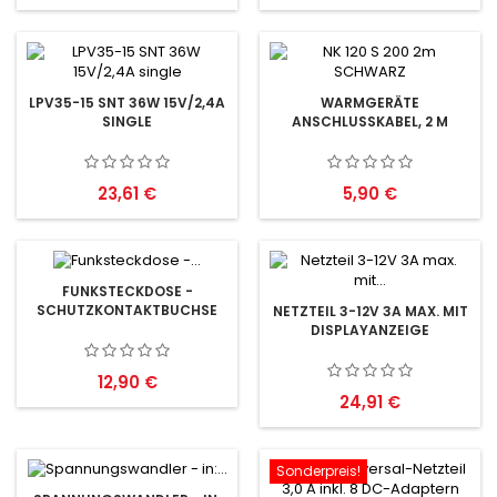
LPV35-15 SNT 36W 15V/2,4A
WARMGERÄTE
SINGLE
ANSCHLUSSKABEL, 2 M
Preis
Preis
23,61 €
5,90 €
FUNKSTECKDOSE -
SCHUTZKONTAKTBUCHSE
NETZTEIL 3-12V 3A MAX. MIT
DISPLAYANZEIGE
Preis
12,90 €
Preis
24,91 €
Sonderpreis!