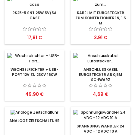
RS25-5 SNT 25W 5V/5A
KABEL MIT EUROSTECKER
CASE
ZUM KONFEKTIONIEREN, 1,5
M
Preis
Preis
17,91 €
3,91 €
WECHSELRICHTER + USB-
ANSCHLUSSKABEL
PORT 12V ZU 230V 150W
EUROSTECKER AB 0,5M
SCHWARZ
Preis
Preis
49,90 €
4,69 €
ANALOGE ZEITSCHALTUHR
SPANNUNGSWANDLER 24
VDC - 12 VDC 10 A