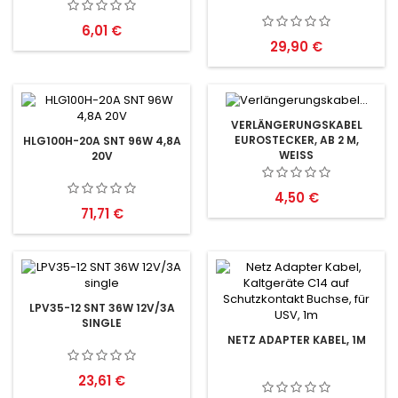
Preis
6,01 €
Preis
29,90 €
VERLÄNGERUNGSKABEL
EUROSTECKER, AB 2 M,
HLG100H-20A SNT 96W 4,8A
WEISS
20V
Preis
4,50 €
Preis
71,71 €
LPV35-12 SNT 36W 12V/3A
SINGLE
NETZ ADAPTER KABEL, 1M
Preis
23,61 €