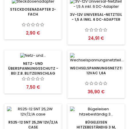
STECKDOSENADAPTER 2-
FACH
3V-12V UNIVERSAL-NETZTEIL
- 1,5 A INKL. 6 DC-ADAPTER
Preis
2,90 €
Preis
24,91 €
NETZ- UND
WECHSELSPANNUNGSNETZTEIL
ÜBERSPANNUNGSSCHUTZ -
12VAC 1,6A
BEI Z.B. BLITZEINSCHLAG
230V - MAX.3500 W
Preis
7,50 €
Preis
36,90 €
RS25-12 SNT 25,2W 12V/2,1A
BÜGELEISEN
CASE
HITZEBESTÄNDIG 3 M,