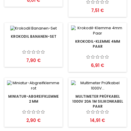
6,01 €
Preis
7,51 €
KROKODIL BANANEN-SET
KROKODIL-KLEMME 4MM
PAAR
Preis
7,90 €
Preis
6,91 €
MINIATUR-ABGREIFKLEMME
MULTIMETER PRÜFKABEL
2 MM
1000V 20A 1M SILIKONKABEL
PAAR
Preis
Preis
2,90 €
14,91 €