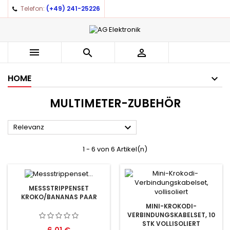
Telefon:
(+49) 241-25226
×
×
×
×
Auf meine Wunschliste
((modalTitle))
((title))
Anmelden
((confirmMessage))
You need to be logged in to save products in your
((label))



wishlist.
add_circle_outline
Create new list
HOME
((cancelText))
((modalDeleteText))
((cancelText))
((loginText))
MULTIMETER-ZUBEHÖR
((cancelText))
((createText))

Relevanz
1 - 6 von 6 Artikel(n)
MESSSTRIPPENSET
KROKO/BANANAS PAAR
MINI-KROKODI-
VERBINDUNGSKABELSET, 10
STK VOLLISOLIERT
Preis