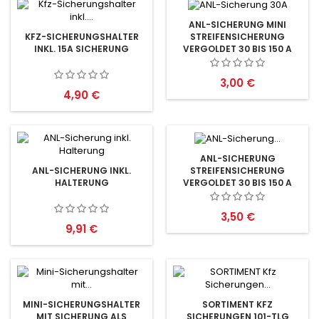
ANL-SICHERUNG MINI
STREIFENSICHERUNG
KFZ-SICHERUNGSHALTER
VERGOLDET 30 BIS 150 A
INKL. 15A SICHERUNG
Preis
3,00 €
Preis
4,90 €
ANL-SICHERUNG
STREIFENSICHERUNG
ANL-SICHERUNG INKL.
VERGOLDET 30 BIS 150 A
HALTERUNG
Preis
3,50 €
Preis
9,91 €
MINI-SICHERUNGSHALTER
SORTIMENT KFZ
MIT SICHERUNG ALS
SICHERUNGEN 101-TLG