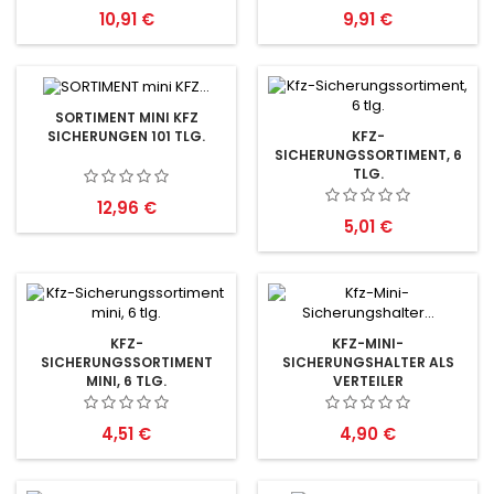
Preis
Preis
10,91 €
9,91 €
SORTIMENT MINI KFZ
SICHERUNGEN 101 TLG.
KFZ-
SICHERUNGSSORTIMENT, 6
TLG.
Preis
12,96 €
Preis
5,01 €
KFZ-
KFZ-MINI-
SICHERUNGSSORTIMENT
SICHERUNGSHALTER ALS
MINI, 6 TLG.
VERTEILER
Preis
Preis
4,51 €
4,90 €