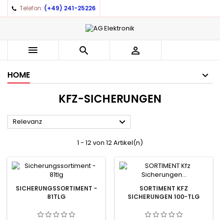
Telefon:
(+49) 241-25226
×
×
×
×
Auf meine Wunschliste
((modalTitle))
((title))
Anmelden
((confirmMessage))
You need to be logged in to save products in your
((label))



wishlist.
add_circle_outline
Create new list
HOME
((cancelText))
((modalDeleteText))
((cancelText))
((loginText))
KFZ-SICHERUNGEN
((cancelText))
((createText))

Relevanz
1 - 12 von 12 Artikel(n)
SICHERUNGSSORTIMENT -
SORTIMENT KFZ
81TLG
SICHERUNGEN 100-TLG