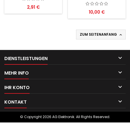
Preis
2,91 €
Preis
10,00 €
ZUM SEITENANFANG


DIENSTLEISTUNGEN

MEHR INFO

IHR KONTO

KONTAKT
© Copyright 2026 AG Elektronik. All Rights Reserved.