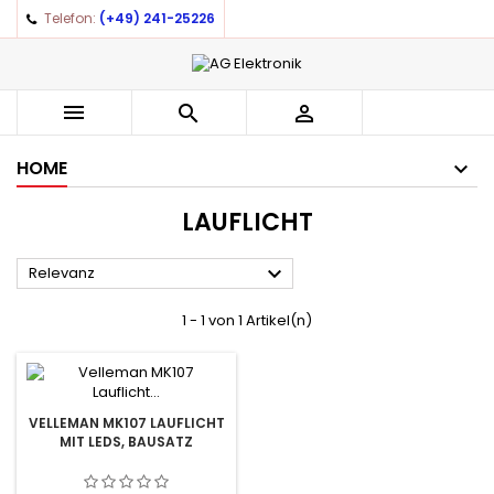
Telefon:
(+49) 241-25226
×
×
×
×
Auf meine Wunschliste
((modalTitle))
((title))
Anmelden
((confirmMessage))
You need to be logged in to save products in your
((label))



wishlist.
add_circle_outline
Create new list
HOME
((cancelText))
((modalDeleteText))
((cancelText))
((loginText))
LAUFLICHT
((cancelText))
((createText))

Relevanz
1 - 1 von 1 Artikel(n)
VELLEMAN MK107 LAUFLICHT
MIT LEDS, BAUSATZ