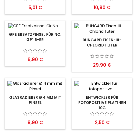
Preis
Preis
5,01 €
10,90 €
GPE ERSATZPINSEL FÜR NO.
GP1 5-ER
BUNGARD EISEN-III-
CHLORID 1 LITER
Preis
6,90 €
Preis
29,90 €
GLASRADIERER Ø 4 MM MIT
ENTWICKLER FÜR
PINSEL
FOTOPOSITIVE PLATINEN
10G
Preis
Preis
8,90 €
2,50 €