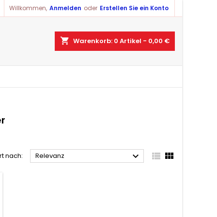
Willkommen,
Anmelden
oder
Erstellen Sie ein Konto
×
×
×
×
shopping_cart
Warenkorb:
0
Artikel - 0,00 €
ist
)
)
)
r



rt nach:
Relevanz