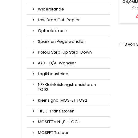
Ø4,0MM 
Widerstände
P
Low Drop Out-Regler
Optoelektronik
Sparkfun Pegelwandler
1 - 3 von 
Pololu Step-Up Step-Down
A/D - D/A-Wandler
Logikbausteine
NF-Kleinleistungstransistoren
TO92
Kleinsignal MOSFET TO92
TIP, J-Transistoren
MOSFET's N-,P-, LOGL-
MOSFET Treiber