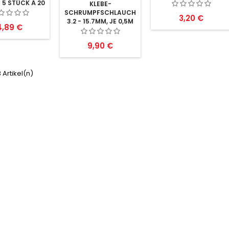
METERWARE
5 STÜCK Á 20
KLEBE-
CM
SCHRUMPFSCHLAUCHSET
Preis
3,20 €
3.2 - 15.7MM, JE 0,5M
reis
4,89 €
Preis
9,90 €
3 Artikel(n)