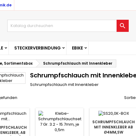
nik.de
uf meine Wunschliste
(modalTitle))
(title))
nmelden

confirmMessage))
u need to be logged in to save products in your wishlist.
abel))
add_circle_outline
Create new l
E
STECKERVERBINDUNG
EBIKE
((cancelText))
((cancelText))
((modalDeleteText)
((loginText)
e, Sortimentsbox
Schrumpfschlauch mit Innenkleber
((cancelText))
((createText)
Schrumpfschlauch mit Innenklebe
Schrumpfschlauch mit Innenkleber
 gefunden
Sortie
SCHRUMPFSCHLAUCH
MIT INNENKLEBER AB
MPFSCHLAUCH
Ø4MM,SW
NENKLEBER, AB