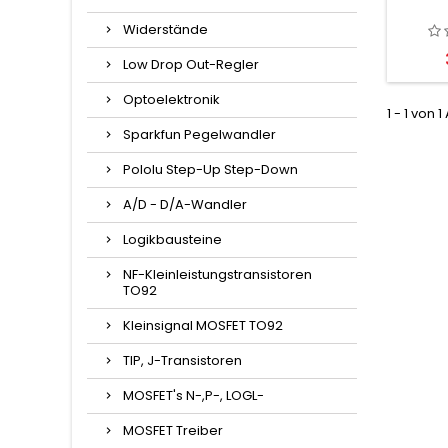
Widerstände
Low Drop Out-Regler
Optoelektronik
1 - 1 von 1
Sparkfun Pegelwandler
Pololu Step-Up Step-Down
A/D - D/A-Wandler
Logikbausteine
NF-Kleinleistungstransistoren
TO92
Kleinsignal MOSFET TO92
TIP, J-Transistoren
MOSFET's N-,P-, LOGL-
MOSFET Treiber