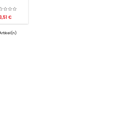
Preis
3,51 €
 Artikel(n)