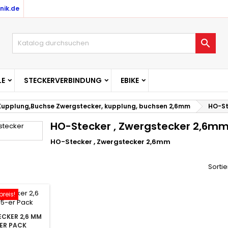
nik.de

E
STECKERVERBINDUNG
EBIKE
Kupplung,Buchse Zwergstecker, kupplung, buchsen 2,6mm
HO-St
HO-Stecker , Zwergstecker 2,6m
HO-Stecker , Zwergstecker 2,6mm
Sortie
reis!
CKER 2,6 MM
ER PACK