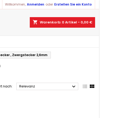
Willkommen,
Anmelden
oder
Erstellen Sie ein Konto
shopping_cart
Warenkorb:
0
Artikel - 0,00 €
ecker , Zwergstecker 2,6mm
m



rt nach:
Relevanz