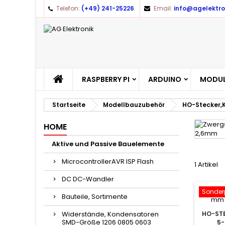
Telefon:
(+49) 241-25226
Email:
info@agelektro
RASPBERRY PI
ARDUINO
MODUL
Startseite
Modellbauzubehör
HO-Stecker,
HOME
Aktive und Passive Bauelemente
MicrocontrollerAVR ISP Flash
1 Artikel
DC DC-Wandler
Sonderp
Bauteile, Sortimente
Widerstände, Kondensatoren
HO-STE
SMD-Größe 1206 0805 0603
5-