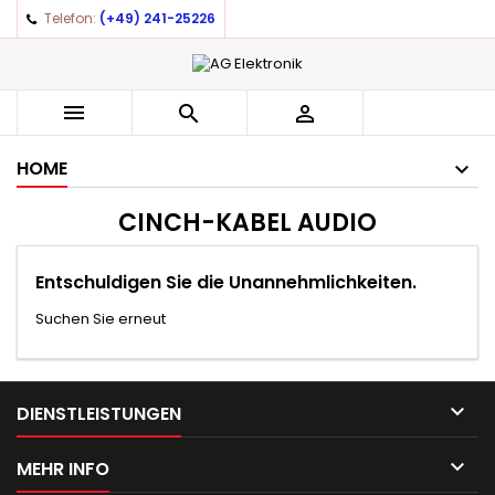
Telefon:
(+49) 241-25226
×
×
×
×
Auf meine Wunschliste
((modalTitle))
((title))
Anmelden
((confirmMessage))
You need to be logged in to save products in your
((label))



wishlist.
add_circle_outline
Create new list
HOME
((cancelText))
((modalDeleteText))
((cancelText))
((loginText))
CINCH-KABEL AUDIO
((cancelText))
((createText))
Entschuldigen Sie die Unannehmlichkeiten.
Suchen Sie erneut

DIENSTLEISTUNGEN

MEHR INFO