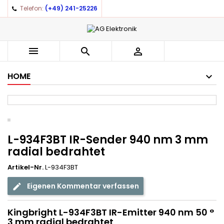
Telefon:
(+49) 241-25226
×
×
×
Auf meine Wunschliste
((title))
Anmelden
You need to be logged in to save products in your
((label))



wishlist.
add_circle_outline
Create new list
HOME
((cancelText))
((loginText))
((cancelText))
((createText))
L-934F3BT IR-Sender 940 nm 3 mm
radial bedrahtet
Artikel-Nr.
L-934F3BT
Eigenen Kommentar verfassen
Kingbright L-934F3BT IR-Emitter 940 nm 50 °
3 mm radial bedrahtet