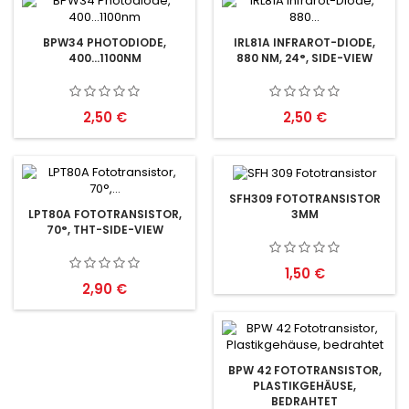
BPW34 PHOTODIODE,
IRL81A INFRAROT-DIODE,
400...1100NM
880 NM, 24°, SIDE-VIEW
Preis
Preis
2,50 €
2,50 €
SFH309 FOTOTRANSISTOR
3MM
LPT80A FOTOTRANSISTOR,
70°, THT-SIDE-VIEW
Preis
1,50 €
Preis
2,90 €
BPW 42 FOTOTRANSISTOR,
PLASTIKGEHÄUSE,
BEDRAHTET