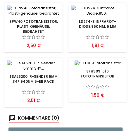
BPW40 FOTOTRANSISTOR,
LD274-3 INFRAROT-
PLASTIKGEHÄUSE,
DIODE,950 NM, 5 MM
BEDRAHTET
Preis
Preis
2,50 €
1,91 €
SFH309-5/6
FOTOTRANSISTOR
TSAL6200 IR-SENDER 5MM
34° 940NM 5-ER PACK
Preis
1,50 €
Preis
3,51 €
KOMMENTARE (0)