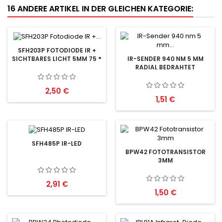
16 ANDERE ARTIKEL IN DER GLEICHEN KATEGORIE:
SFH203P FOTODIODE IR +
SICHTBARES LICHT 5MM 75 °
IR-SENDER 940 NM 5 MM
RADIAL BEDRAHTET
Preis
2,50 €
Preis
1,51 €
SFH485P IR-LED
BPW42 FOTOTRANSISTOR
3MM
Preis
2,91 €
Preis
1,50 €