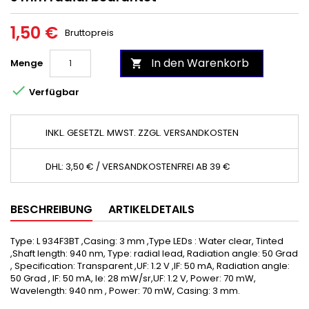
1,50 €
Bruttopreis
In den Warenkorb
Menge


Verfügbar
INKL. GESETZL. MWST. ZZGL. VERSANDKOSTEN
DHL: 3,50 € / VERSANDKOSTENFREI AB 39 €
BESCHREIBUNG
ARTIKELDETAILS
Type: L 934F3BT ,Casing: 3 mm ,Type LEDs : Water clear, Tinted
,Shaft length: 940 nm, Type: radial lead, Radiation angle: 50 Grad
, Specification: Transparent ,UF: 1.2 V ,IF: 50 mA, Radiation angle:
50 Grad , IF: 50 mA, Ie: 28 mW/sr,UF: 1.2 V, Power: 70 mW,
Wavelength: 940 nm , Power: 70 mW, Casing: 3 mm.