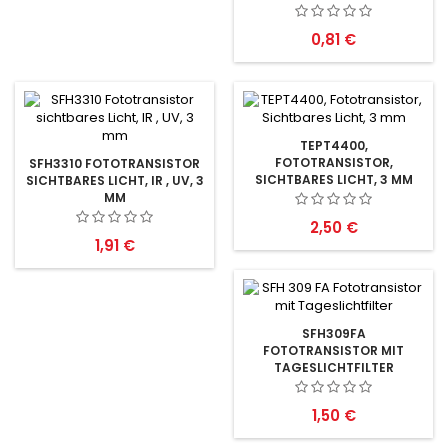
Preis
0,81 €
TEPT4400,
FOTOTRANSISTOR,
SFH3310 FOTOTRANSISTOR
SICHTBARES LICHT, 3 MM
SICHTBARES LICHT, IR , UV, 3
MM
Preis
2,50 €
Preis
1,91 €
SFH309FA
FOTOTRANSISTOR MIT
TAGESLICHTFILTER
Preis
1,50 €