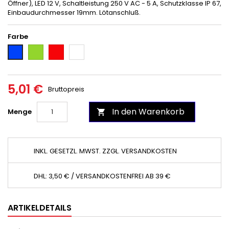
Öffner), LED 12 V, Schaltleistung 250 V AC - 5 A, Schutzklasse IP 67,
Einbaudurchmesser 19mm. Lötanschluß.
Farbe
Grün
Rot
Weiß
Blau
5,01 €
Bruttopreis
In den Warenkorb
Menge

INKL. GESETZL. MWST. ZZGL. VERSANDKOSTEN
DHL: 3,50 € / VERSANDKOSTENFREI AB 39 €
ARTIKELDETAILS