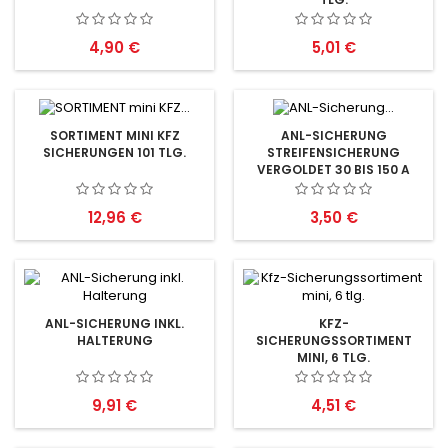
Preis
Preis
4,90 €
5,01 €
SORTIMENT MINI KFZ
ANL-SICHERUNG
SICHERUNGEN 101 TLG.
STREIFENSICHERUNG
VERGOLDET 30 BIS 150 A
Preis
Preis
12,96 €
3,50 €
ANL-SICHERUNG INKL.
KFZ-
HALTERUNG
SICHERUNGSSORTIMENT
MINI, 6 TLG.
Preis
Preis
9,91 €
4,51 €