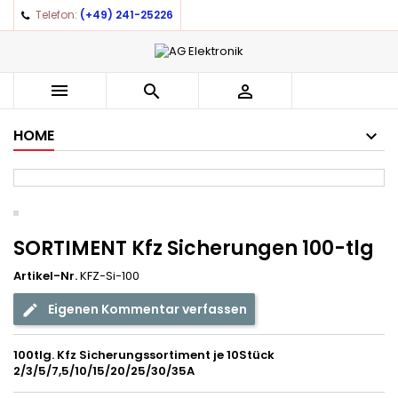
Telefon:
(+49) 241-25226
×
×
×
Auf meine Wunschliste
((title))
Anmelden
You need to be logged in to save products in your
((label))



wishlist.
add_circle_outline
Create new list
HOME
((cancelText))
((loginText))
((cancelText))
((createText))
SORTIMENT Kfz Sicherungen 100-tlg
Artikel-Nr.
KFZ-Si-100
Eigenen Kommentar verfassen
100tlg. Kfz Sicherungssortiment je 10Stück
2/3/5/7,5/10/15/20/25/30/35A