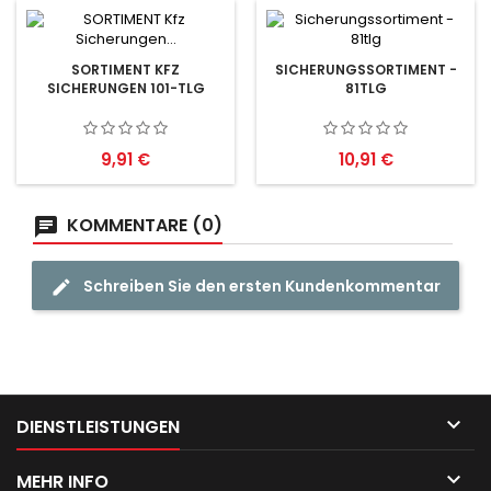
SORTIMENT KFZ
SICHERUNGSSORTIMENT -
SICHERUNGEN 101-TLG
81TLG
Preis
Preis
9,91 €
10,91 €
KOMMENTARE (0)
Schreiben Sie den ersten Kundenkommentar

DIENSTLEISTUNGEN

MEHR INFO