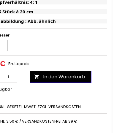
fverhältnis: 4: 1
5 Stück á 20 cm
abbildung : Abb. ähnlich
sser
 €
Bruttopreis
In den Warenkorb

ügbar
NKL. GESETZL. MWST. ZZGL. VERSANDKOSTEN
HL: 3,50 € / VERSANDKOSTENFREI AB 39 €