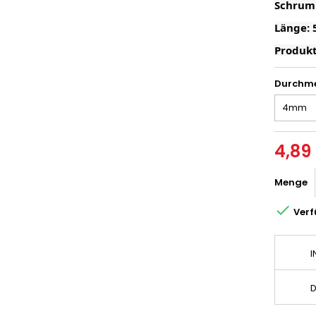
Schrump
Länge: 
Produkt
Durchme
4,89
Menge

Verf
I
D