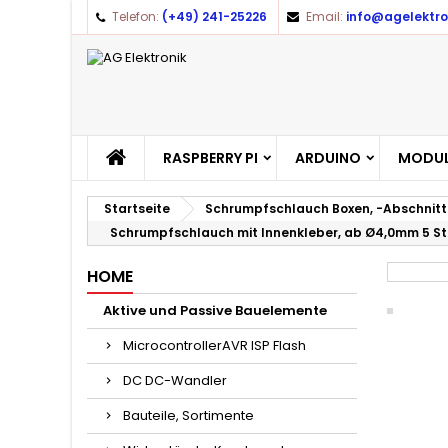
Telefon:
(+49) 241-25226
Email:
info@agelektro
A
(
A
Yo
((l
RASPBERRY PI
ARDUINO
MODUL
Startseite
Schrumpfschlauch Boxen, -Abschnitt
Schrumpfschlauch mit Innenkleber, ab Ø4,0mm 5 St
HOME
Aktive und Passive Bauelemente
MicrocontrollerAVR ISP Flash
DC DC-Wandler
Bauteile, Sortimente