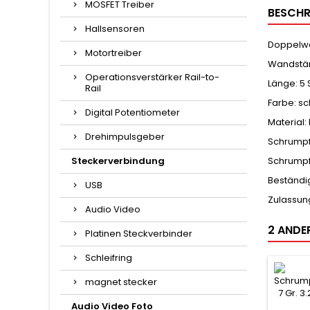
MOSFET Treiber
BESCHR
Hallsensoren
Doppelwa
Motortreiber
Wandstär
Operationsverstärker Rail-to-
Länge: 5 
Rail
Farbe: s
Digital Potentiometer
Material:
Drehimpulsgeber
Schrumpfv
Steckerverbindung
Schrumpf
Beständi
USB
Zulassung
Audio Video
2 ANDER
Platinen Steckverbinder
Schleifring
magnet stecker
Audio Video Foto