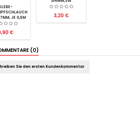
Ø4MM,SW
METERWARE
KLEBE-
PFSCHLAUCHSET
Preis
3,20 €
5.7MM, JE 0,5M
reis
9,90 €
MMENTARE (0)
hreiben Sie den ersten Kundenkommentar