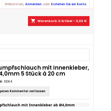
Willkommen,
Anmelden
oder
Erstellen Sie ein Konto
×
×
×
shopping_cart
Warenkorb:
0
Artikel - 0,00 €
ist
)
)
umpfschlauch mit Innenkleber,
4,0mm 5 Stück á 20 cm
r.
SDK4
genen Kommentar verfassen
pfschlauch mit Innenkleber ab Ø4,0mm