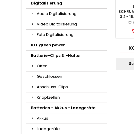
Digitalisierung
SCHRUM
Audio Digitalisierung
3.2 - 1
Video Digitalisierung
P
Foto Digitalisierung
IOT green power
KO
Batterie-Clips & -Halter
Sc
Offen
Geschlossen
Anschluss-Clips
Knopfzellen
Batterien - Akkus - Ladegeräte
Akkus
Ladegeräte