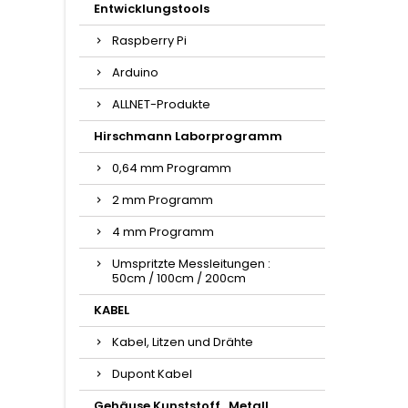
Entwicklungstools
Raspberry Pi
Arduino
ALLNET-Produkte
Hirschmann Laborprogramm
0,64 mm Programm
2 mm Programm
4 mm Programm
Umspritzte Messleitungen :
50cm / 100cm / 200cm
KABEL
Kabel, Litzen und Drähte
Dupont Kabel
Gehäuse Kunststoff , Metall