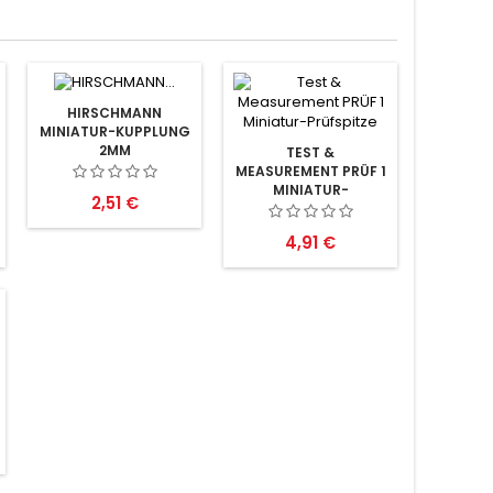
HIRSCHMANN
MINIATUR-KUPPLUNG
2MM
TEST &
MEASUREMENT PRÜF 1
MINIATUR-
Preis
2,51 €
PRÜFSPITZE
Preis
4,91 €