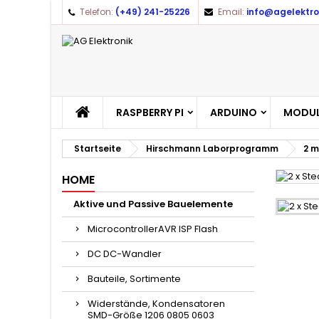
Telefon:
(+49) 241-25226
Email:
info@agelektro
A
(
A
Yo
((l
RASPBERRY PI
ARDUINO
MODUL
Startseite
Hirschmann Laborprogramm
2 
HOME
Aktive und Passive Bauelemente
MicrocontrollerAVR ISP Flash
DC DC-Wandler
Bauteile, Sortimente
Widerstände, Kondensatoren
SMD-Größe 1206 0805 0603