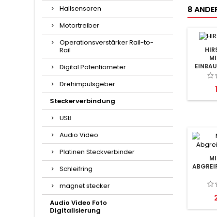
Hallsensoren
8 ANDER
Motortreiber
Operationsverstärker Rail-to-
Rail
HI
MI
EINBA
Digital Potentiometer
Drehimpulsgeber
Steckerverbindung
USB
Audio Video
Platinen Steckverbinder
MI
ABGREI
Schleifring
magnet stecker
P
Audio Video Foto
Digitalisierung