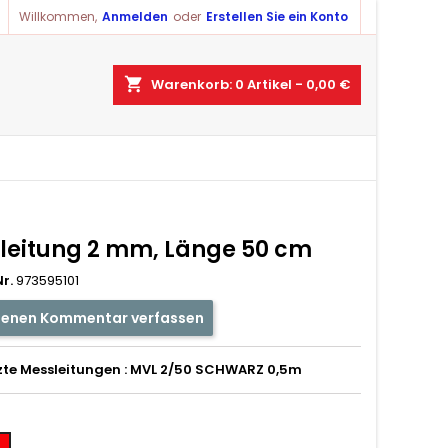
Willkommen,
Anmelden
oder
Erstellen Sie ein Konto
×
×
×
shopping_cart
Warenkorb:
0
Artikel - 0,00 €
ist
)
)
leitung 2 mm, Länge 50 cm
r.
973595101
genen Kommentar verfassen
zte Messleitungen : MVL 2/50 SCHWARZ 0,5m
t