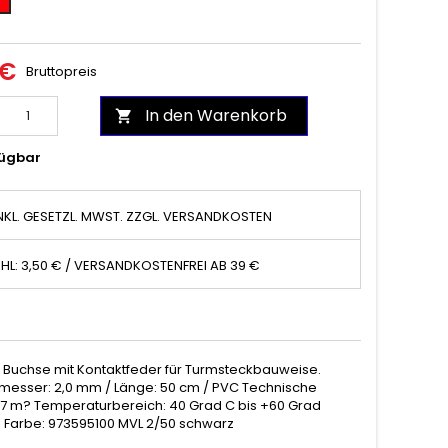
 €
Bruttopreis
In den Warenkorb

ügbar
NKL. GESETZL. MWST. ZZGL. VERSANDKOSTEN
HL: 3,50 € / VERSANDKOSTENFREI AB 39 €
m Buchse mit Kontaktfeder für Turmsteckbauweise.
urchmesser: 2,0 mm / Länge: 50 cm / PVC Technische
17 m? Temperaturbereich: 40 Grad C bis +60 Grad
 Farbe: 973595100 MVL 2/50 schwarz