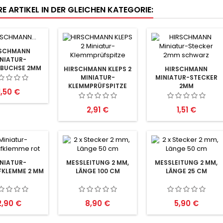
E ARTIKEL IN DER GLEICHEN KATEGORIE:
RSCHMANN
NIATUR-
UBUCHSE 2MM
HIRSCHMANN KLEPS 2
HIRSCHMANN
MINIATUR-
MINIATUR-STECKER
KLEMMPRÜFSPITZE
2MM
Preis
1,50 €
Preis
Preis
2,91 €
1,51 €
NIATUR-
MESSLEITUNG 2 MM,
MESSLEITUNG 2 MM,
FKLEMME 2 MM
LÄNGE 100 CM
LÄNGE 25 CM
reis
Preis
Preis
2,90 €
8,90 €
5,90 €