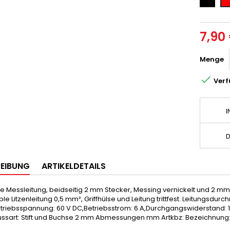
7,90
Menge

Verf
I
D
EIBUNG
ARTIKELDETAILS
e Messleitung, beidseitig 2 mm Stecker, Messing vernickelt und 2 m
ble Litzenleitung 0,5 mm², Griffhülse und Leitung trittfest. Leitungsd
etriebsspannung: 60 V DC,Betriebsstrom: 6 A,Durchgangswiderstand: 
ussart: Stift und Buchse 2 mm Abmessungen mm Artkbz: Bezeichnung: