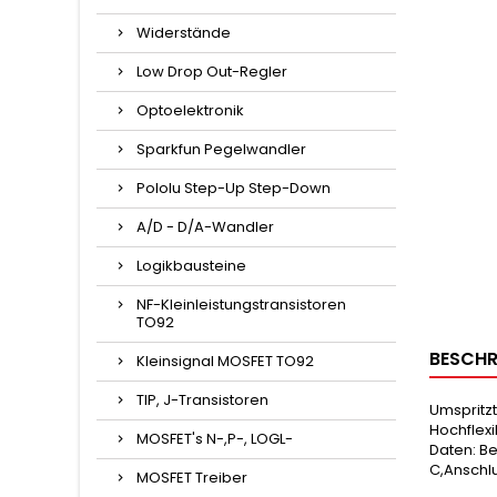
Widerstände
Low Drop Out-Regler
Optoelektronik
Sparkfun Pegelwandler
Pololu Step-Up Step-Down
A/D - D/A-Wandler
Logikbausteine
NF-Kleinleistungstransistoren
TO92
BESCHR
Kleinsignal MOSFET TO92
TIP, J-Transistoren
Umspritzt
Hochflexi
MOSFET's N-,P-, LOGL-
Daten: B
C,Anschl
MOSFET Treiber