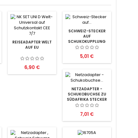
SCHWEIZ-STECKER
AUF
SCHUKOKUPPLUNG
REISEADAPTER WELT
AUF EU
Preis
5,01 €
Preis
6,90 €
NETZADAPTER -
SCHUKOBUCHSE ZU
SÜDAFRIKA STECKER
Preis
7,01 €