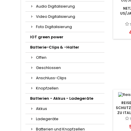
Audio Digitalisierung
NET
US/JA
Video Digitalisierung
Foto Digitalisierung
P
IOT green power
Batterie-Clips & -Halter
Offen
Geschlossen
Anschluss-Clips
Knopfzellen
Batterien - Akkus - Ladegeräte
REIS
SCHUTZ
Akkus
ZU ITA
Ladegeräte
P
Batterien und Knopfzellen