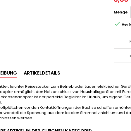
Menge

Verf
I
D
EIBUNG
ARTIKELDETAILS
ter, leichter Reisestecker zum Betrieb oder Laden elektrischer Gerä
dapter ermöglicht den Netzanschluss von Haushaltsgeräten mit Euro
eckdosenadapter ist der perfekte Begleiter im Urlaub, um eigene Ger
.
toffplättchen vor den Kontaktöffnungen der Buchse schaffen erhöhte
r wandelt die Spannung aus dem lokalen Stromnetz nicht um und da
chlossen werden.
RE ARTIKEL IN DER GLEICHEN KATEGORIE: