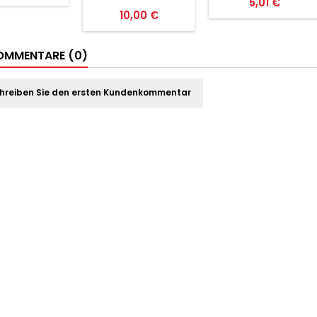
Preis
5,01 €
Preis
10,00 €
MMENTARE (0)
hreiben Sie den ersten Kundenkommentar