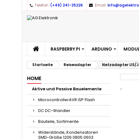
Telefon:
(+49) 241-25226
Email:
info@agelektro
A
(
A
Yo
((l
RASPBERRY PI
ARDUINO
MODUL
Startseite
Reiseadapter
Netzadapter US/J
HOME
Aktive und Passive Bauelemente
MicrocontrollerAVR ISP Flash
DC DC-Wandler
Bauteile, Sortimente
Widerstände, Kondensatoren
SMD-Größe 1206 0805 0603