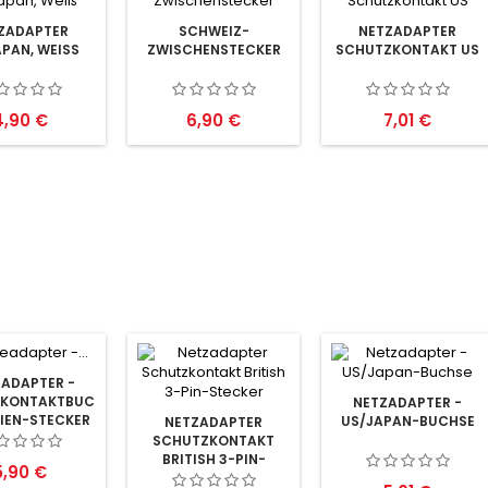
ZADAPTER
SCHWEIZ-
NETZADAPTER
PAN, WEISS
ZWISCHENSTECKER
SCHUTZKONTAKT US
reis
Preis
Preis
4,90 €
6,90 €
7,01 €
EADAPTER -
KONTAKTBUCHSE
NETZADAPTER -
LIEN-STECKER
US/JAPAN-BUCHSE
NETZADAPTER
SCHUTZKONTAKT
BRITISH 3-PIN-
reis
5,90 €
STECKER