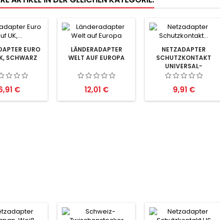
DAPTER EURO
LÄNDERADAPTER
NETZADAPTER
K, SCHWARZ
WELT AUF EUROPA
SCHUTZKONTAKT
UNIVERSAL-
Preis
Preis
Preis
6,91 €
12,01 €
9,91 €