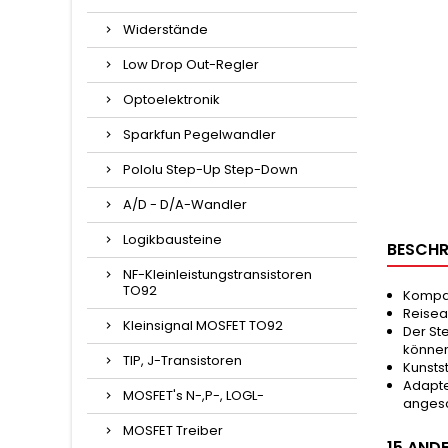
Widerstände
Low Drop Out-Regler
Optoelektronik
Sparkfun Pegelwandler
Pololu Step-Up Step-Down
A/D - D/A-Wandler
Logikbausteine
BESCHR
NF-Kleinleistungstransistoren
TO92
Kompak
Reisea
Kleinsignal MOSFET TO92
Der St
können
TIP, J-Transistoren
Kunsts
Adapte
MOSFET's N-,P-, LOGL-
anges
MOSFET Treiber
15 ANDE