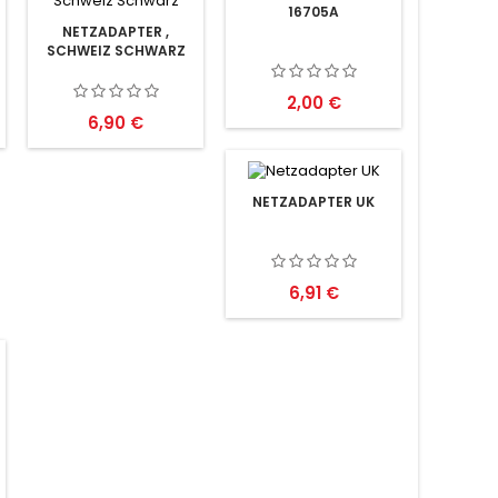
16705A
NETZADAPTER ,
SCHWEIZ SCHWARZ
Preis
2,00 €
Preis
6,90 €
NETZADAPTER UK
Preis
6,91 €