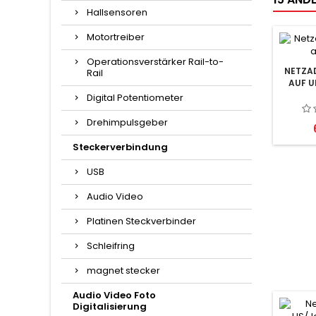
Hallsensoren
Motortreiber
Operationsverstärker Rail-to-
NETZA
Rail
AUF U
Digital Potentiometer
Drehimpulsgeber
Steckerverbindung
USB
Audio Video
Platinen Steckverbinder
Schleifring
magnet stecker
Audio Video Foto
Digitalisierung