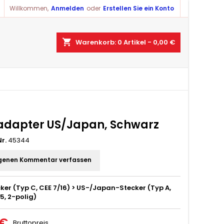
Willkommen,
Anmelden
oder
Erstellen Sie ein Konto
×
×
×
shopping_cart
Warenkorb:
0
Artikel - 0,00 €
ist
)
)
adapter US/Japan, Schwarz
r.
45344
genen Kommentar verfassen
ker (Typ C, CEE 7/16) > US-/Japan-Stecker (Typ A,
5, 2-polig)
 €
Bruttopreis