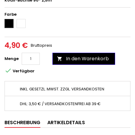
Koax-Buchse 90° 2,5m
Farbe
Weiß
Schwarz
4,90 €
Bruttopreis
In den Warenkorb
Menge


Verfügbar
INKL. GESETZL. MWST. ZZGL. VERSANDKOSTEN
DHL: 3,50 € / VERSANDKOSTENFREI AB 39 €
BESCHREIBUNG
ARTIKELDETAILS