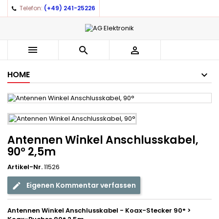
Telefon:
(+49) 241-25226
×
×
×
Auf meine Wunschliste
((title))
Anmelden
You need to be logged in to save products in your
((label))



wishlist.
add_circle_outline
Create new list
HOME
((cancelText))
((loginText))
((cancelText))
((createText))
Antennen Winkel Anschlusskabel,
90° 2,5m
Artikel-Nr.
11526
Eigenen Kommentar verfassen
Antennen Winkel Anschlusskabel - Koax-Stecker 90° >