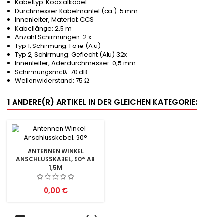
Kabeltyp:
Koaxialkabel
Durchmesser Kabelmantel (ca.):
5 mm
Innenleiter, Material:
CCS
Kabellänge: 2
,5 m
Anzahl Schirmungen:
2 x
Typ 1, Schirmung:
Folie (Alu)
Typ 2, Schirmung:
Geflecht (Alu) 32x
Innenleiter, Aderdurchmesser:
0,5 mm
Schirmungsmaß:
70 dB
Wellenwiderstand:
75 Ω
1 ANDERE(R) ARTIKEL IN DER GLEICHEN KATEGORIE:
ANTENNEN WINKEL
ANSCHLUSSKABEL, 90° AB
1,5M
Preis
0,00 €