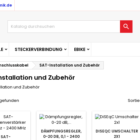
nik.de

E
STECKERVERBINDUNG
EBIKE
nschlusskabel
SAT-Installation und Zubehör
nstallation und Zubehör
llation und Zubehör
l gefunden
Sortie
DÄMPFUNGSREGLER,
DISEQC UMSCHALTER
0-20 DB, 0,1 - 2400
2X1
SAT-