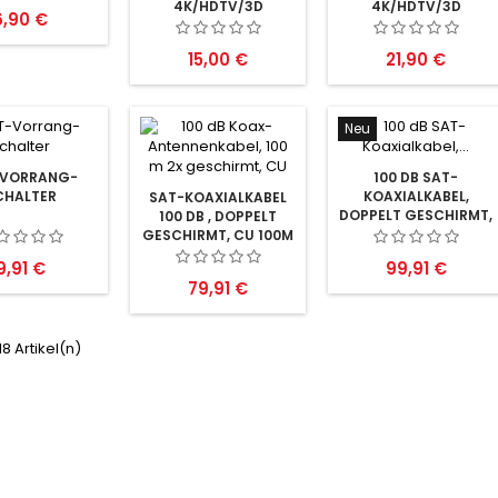
4K/HDTV/3D
4K/HDTV/3D
reis
6,90 €
EMPFANG)
EMPFANG)
Preis
Preis
15,00 €
21,90 €
Neu
-VORRANG-
100 DB SAT-
CHALTER
KOAXIALKABEL,
SAT-KOAXIALKABEL
DOPPELT GESCHIRMT,
100 DB , DOPPELT
CCS
GESCHIRMT, CU 100M
Preis
Preis
9,91 €
99,91 €
Preis
79,91 €
 18 Artikel(n)