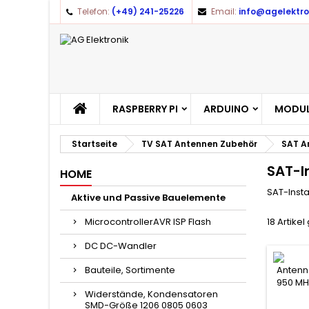
Telefon:
(+49) 241-25226
Email:
info@agelektro
RASPBERRY PI
ARDUINO
MODUL
Startseite
TV SAT Antennen Zubehör
SAT A
SAT-I
HOME
SAT-Insta
Aktive und Passive Bauelemente
MicrocontrollerAVR ISP Flash
18 Artike
DC DC-Wandler
Bauteile, Sortimente
Widerstände, Kondensatoren
SMD-Größe 1206 0805 0603