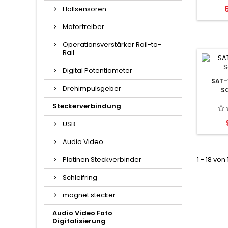
P
Hallsensoren
Motortreiber
Operationsverstärker Rail-to-
Rail
Digital Potentiometer
SAT
Drehimpulsgeber
S
Steckerverbindung
USB
Audio Video
Platinen Steckverbinder
1 - 18 von
Schleifring
magnet stecker
Audio Video Foto
Digitalisierung