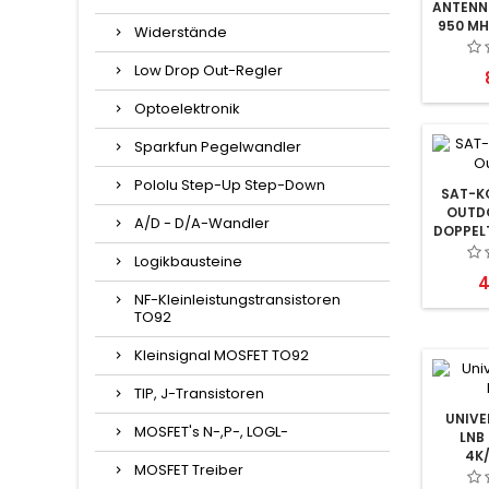
ANTENN
950 MH
Widerstände
Low Drop Out-Regler
Optoelektronik
Sparkfun Pegelwandler
Pololu Step-Up Step-Down
SAT-K
OUTDO
A/D - D/A-Wandler
DOPPEL
C
Logikbausteine
P
4
NF-Kleinleistungstransistoren
TO92
Kleinsignal MOSFET TO92
TIP, J-Transistoren
UNIVE
MOSFET's N-,P-, LOGL-
LNB
4K
MOSFET Treiber
E