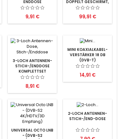
ENDDOSE
DOPPELT GESCHIRMT,
CCS 250M ROLLE
Preis
Preis
9,91 €
99,91 €
MINI KOAXIALKABEL-
VERSTÄRKER 18 DB
(DVB-T)
3-LOCH ANTENNEN-
STICH-/ENDDOSE
KOMPLETTSET
Preis
14,91 €
Preis
8,91 €
2-LOCH ANTENNEN-
STICH-/END-DOSE
UNIVERSAL OCTO LNB
- (DVB-S2
Preis
7,90 €