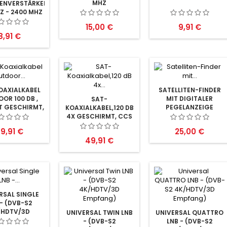
MHZ
ENVERSTÄRKER
Z - 2400 MHZ
Preis
Preis
15,00 €
9,91 €
Preis
8,91 €
OAXIALKABEL
SATELLITEN-FINDER
OR 100 DB ,
MIT DIGITALER
SAT-
T GESCHIRMT,
PEGELANZEIGE
KOAXIALKABEL,120 DB
CS 100M
4X GESCHIRMT, CCS
100M
reis
Preis
9,91 €
25,00 €
Preis
49,91 €
RSAL SINGLE
 - (DVB-S2
/HDTV/3D
UNIVERSAL TWIN LNB
UNIVERSAL QUATTRO
MPFANG)
- (DVB-S2
LNB - (DVB-S2