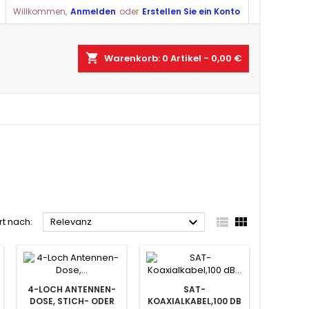
Willkommen,
Anmelden
oder
Erstellen Sie ein Konto
shopping_cart
Warenkorb:
0
Artikel - 0,00 €



rt nach:
Relevanz
4-LOCH ANTENNEN-
SAT-
DOSE, STICH- ODER
KOAXIALKABEL,100 DB