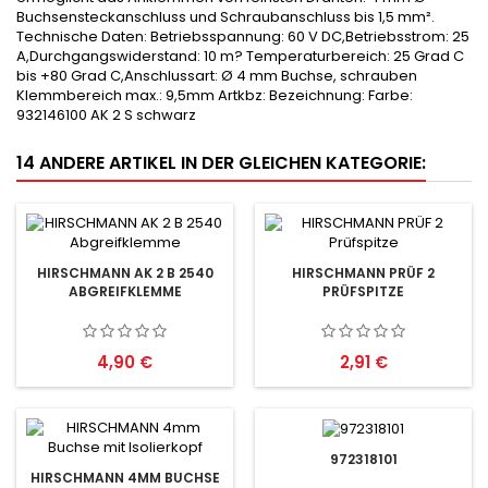
Buchsensteckanschluss und Schraubanschluss bis 1,5 mm².
Technische Daten: Betriebsspannung: 60 V DC,Betriebsstrom: 25
A,Durchgangswiderstand: 10 m? Temperaturbereich: 25 Grad C
bis +80 Grad C,Anschlussart: Ø 4 mm Buchse, schrauben
Klemmbereich max.: 9,5mm Artkbz: Bezeichnung: Farbe:
932146100 AK 2 S schwarz
14 ANDERE ARTIKEL IN DER GLEICHEN KATEGORIE:
HIRSCHMANN AK 2 B 2540
HIRSCHMANN PRÜF 2
ABGREIFKLEMME
PRÜFSPITZE
Preis
Preis
4,90 €
2,91 €
972318101
HIRSCHMANN 4MM BUCHSE