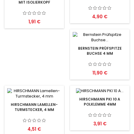
MIT ISOLIERKOPF
Preis
4,90 €
Preis
1,91 €
BERNSTEIN PRÜFSPITZE
BUCHSE 4 MM
Preis
11,90 €
HIRSCHMANN PKI 10 A
POLKLEMME 4MM
HIRSCHMANN LAMELLEN-
TURMSTECKER, 4 MM
Preis
3,91 €
Preis
4,51 €