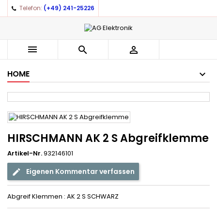
Telefon:
(+49) 241-25226
×
×
×
Auf meine Wunschliste
((title))
Anmelden
You need to be logged in to save products in your
((label))



wishlist.
add_circle_outline
Create new list
HOME
((cancelText))
((loginText))
((cancelText))
((createText))
HIRSCHMANN AK 2 S Abgreifklemme
Artikel-Nr.
932146101
Eigenen Kommentar verfassen
Abgreif Klemmen : AK 2 S SCHWARZ