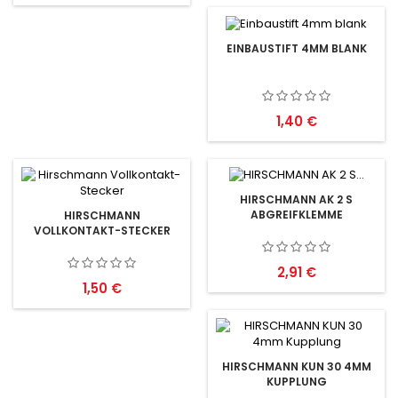
EINBAUSTIFT 4MM BLANK
Preis
1,40 €
HIRSCHMANN AK 2 S
ABGREIFKLEMME
HIRSCHMANN
VOLLKONTAKT-STECKER
Preis
2,91 €
Preis
1,50 €
HIRSCHMANN KUN 30 4MM
KUPPLUNG