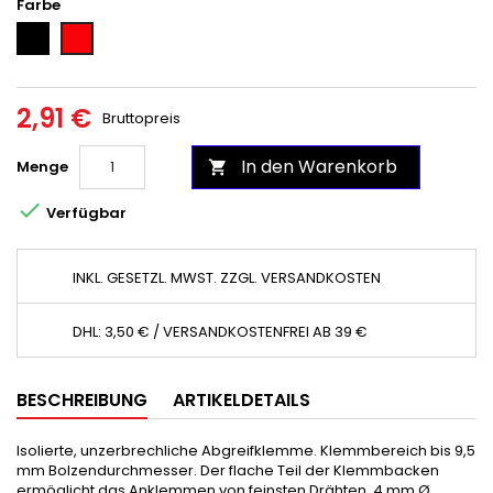
Farbe
Schwarz
Rot
2,91 €
Bruttopreis
In den Warenkorb
Menge


Verfügbar
INKL. GESETZL. MWST. ZZGL. VERSANDKOSTEN
DHL: 3,50 € / VERSANDKOSTENFREI AB 39 €
BESCHREIBUNG
ARTIKELDETAILS
Isolierte, unzerbrechliche Abgreifklemme. Klemmbereich bis 9,5
mm Bolzendurchmesser. Der flache Teil der Klemmbacken
ermöglicht das Anklemmen von feinsten Drähten. 4 mm Ø