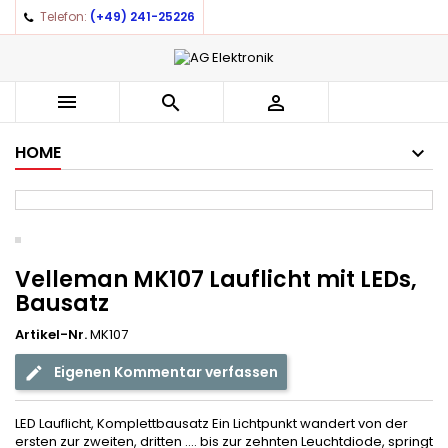
Telefon:
(+49) 241-25226
×
×
×
Auf meine Wunschliste
((title))
Anmelden
You need to be logged in to save products in your
((label))



wishlist.
add_circle_outline
Create new list
HOME
((cancelText))
((loginText))
((cancelText))
((createText))
Velleman MK107 Lauflicht mit LEDs,
Bausatz
Artikel-Nr.
MK107
Eigenen Kommentar verfassen
LED Lauflicht, Komplettbausatz Ein Lichtpunkt wandert von der
ersten zur zweiten, dritten .... bis zur zehnten Leuchtdiode, springt