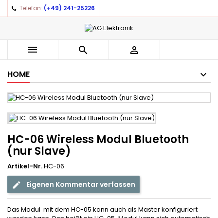
Telefon:
(+49) 241-25226
×
×
×
Auf meine Wunschliste
((title))
Anmelden
You need to be logged in to save products in your
((label))



wishlist.
add_circle_outline
Create new list
HOME
((cancelText))
((loginText))
((cancelText))
((createText))
HC-06 Wireless Modul Bluetooth
(nur Slave)
Artikel-Nr.
HC-06
Eigenen Kommentar verfassen
Das Modul mit dem HC-05 kann auch als Master konfiguriert