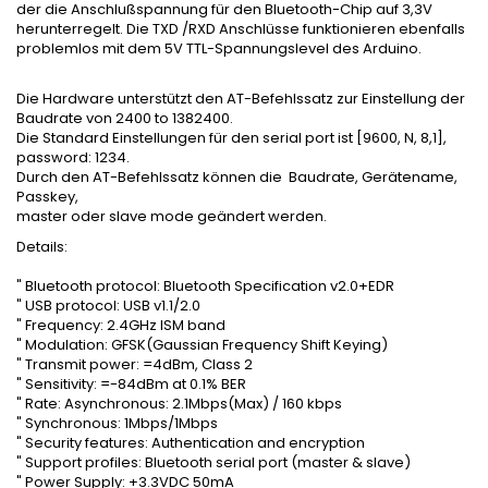
der die Anschlußspannung für den Bluetooth-Chip auf 3,3V
herunterregelt. Die TXD /RXD Anschlüsse funktionieren ebenfalls
problemlos mit dem 5V TTL-Spannungslevel des Arduino.
Die Hardware unterstützt den AT-Befehlssatz zur Einstellung der
Baudrate von 2400 to 1382400.
Die Standard Einstellungen für den serial port ist [9600, N, 8,1],
password: 1234.
Durch den AT-Befehlssatz können die Baudrate, Gerätename,
Passkey,
master oder slave mode geändert werden.
Details:
" Bluetooth protocol: Bluetooth Specification v2.0+EDR
" USB protocol: USB v1.1/2.0
" Frequency: 2.4GHz ISM band
" Modulation: GFSK(Gaussian Frequency Shift Keying)
" Transmit power: =4dBm, Class 2
" Sensitivity: =-84dBm at 0.1% BER
" Rate: Asynchronous: 2.1Mbps(Max) / 160 kbps
" Synchronous: 1Mbps/1Mbps
" Security features: Authentication and encryption
" Support profiles: Bluetooth serial port (master & slave)
" Power Supply: +3.3VDC 50mA