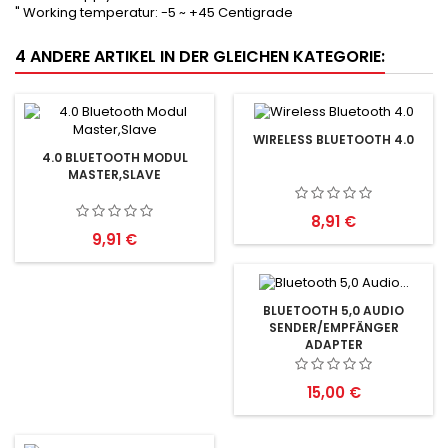
" Working temperatur: -5 ~ +45 Centigrade
4 ANDERE ARTIKEL IN DER GLEICHEN KATEGORIE:
WIRELESS BLUETOOTH 4.0
4.0 BLUETOOTH MODUL
MASTER,SLAVE
Preis
8,91 €
Preis
9,91 €
BLUETOOTH 5,0 AUDIO
SENDER/EMPFÄNGER
ADAPTER
Preis
15,00 €