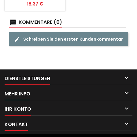
Preis
18,37 €
KOMMENTARE (0)
Schreiben Sie den ersten Kundenkommentar

DIENSTLEISTUNGEN

MEHR INFO

IHR KONTO

KONTAKT