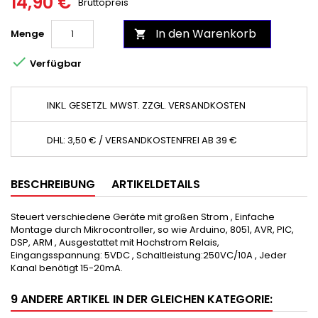
14,90 €
Bruttopreis
In den Warenkorb
Menge


Verfügbar
INKL. GESETZL. MWST. ZZGL. VERSANDKOSTEN
DHL: 3,50 € / VERSANDKOSTENFREI AB 39 €
BESCHREIBUNG
ARTIKELDETAILS
Steuert verschiedene Geräte mit großen Strom , Einfache
Montage durch Mikrocontroller, so wie Arduino, 8051, AVR, PIC,
DSP, ARM , Ausgestattet mit Hochstrom Relais,
Eingangsspannung: 5VDC , Schaltleistung:250VC/10A , Jeder
Kanal benötigt 15-20mA.
9 ANDERE ARTIKEL IN DER GLEICHEN KATEGORIE: