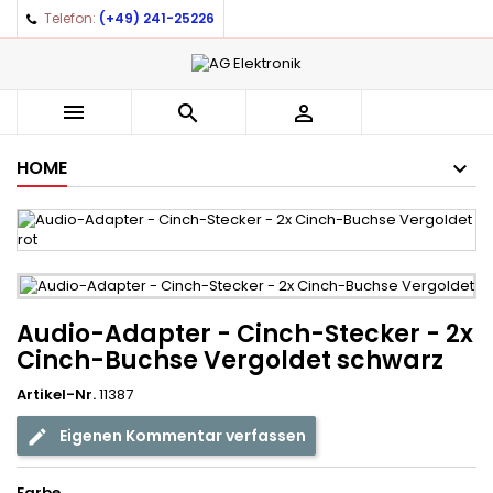
Telefon:
(+49) 241-25226
×
×
×
Auf meine Wunschliste
((title))
Anmelden
You need to be logged in to save products in your
((label))



wishlist.
add_circle_outline
Create new list
HOME
((cancelText))
((loginText))
((cancelText))
((createText))
Audio-Adapter - Cinch-Stecker - 2x
Cinch-Buchse Vergoldet schwarz
Artikel-Nr.
11387
Eigenen Kommentar verfassen
Farbe