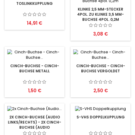
TOSLINKKUPPLUNG
KLINKE 2,5 MM-STECKER
4POL. ZU KLINKE 3,5 MM-
BUCHSE 4POL. 0,2M
Preis
14,91 €
Preis
3,08 €
CINCH-BUCHSE - CINCH-
CINCH-BUCHSE - CINCH-
BUCHSE METALL
BUCHSE VERGOLDET
Preis
Preis
1,50 €
2,50 €
2X CINCH-BUCHSE (AUDIO
S-VHS DOPPELKUPPLUNG
LINKS/RECHTS) - 2X CINCH-
BUCHSE (AUDIO
LINKS/RECHTS)