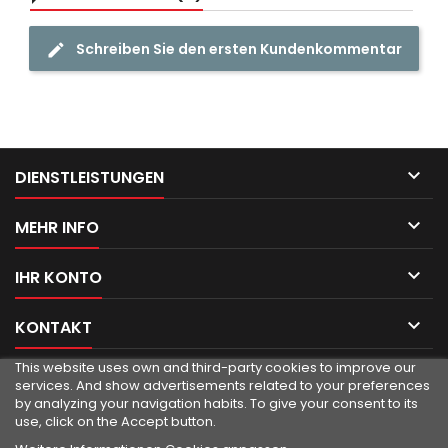
Schreiben Sie den ersten Kundenkommentar

DIENSTLEISTUNGEN

MEHR INFO

IHR KONTO

KONTAKT
This website uses own and third-party cookies to improve our
services.
And show advertisements related to your preferences
by analyzing your navigation habits.
To give your consent to its
use, click on the Accept button.