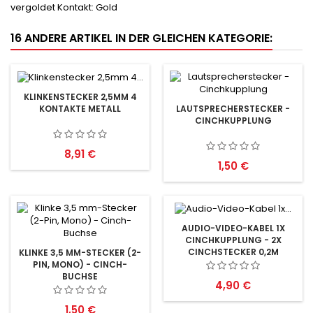
vergoldet Kontakt: Gold
16 ANDERE ARTIKEL IN DER GLEICHEN KATEGORIE:
KLINKENSTECKER 2,5MM 4
KONTAKTE METALL
LAUTSPRECHERSTECKER -
CINCHKUPPLUNG
Preis
8,91 €
Preis
1,50 €
AUDIO-VIDEO-KABEL 1X
CINCHKUPPLUNG - 2X
CINCHSTECKER 0,2M
KLINKE 3,5 MM-STECKER (2-
PIN, MONO) - CINCH-
BUCHSE
Preis
4,90 €
Preis
1,50 €