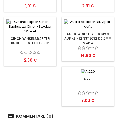
Preis
Preis
1,91 €
2,91 €
AUDIO ADAPTER DIN 3POL
AUF KLINKENSTECKER 6,3MM
CINCH WINKELADAPTER
MONO
BUCHSE - STECKER 90°
Preis
14,90 €
Preis
2,50 €
A 220
Preis
3,00 €
KOMMENTARE (0)