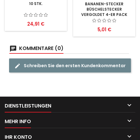
10 STK.
BANANEN-STECKER
BÜSCHELSTECKER
VERGOLDET 4-ER PACK
Preis
24,91 €
Preis
5,01 €
KOMMENTARE (0)
Schreiben Sie den ersten Kundenkommentar

DIENSTLEISTUNGEN

MEHR INFO

IHR KONTO