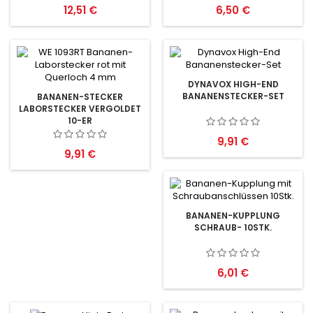
Preis
Preis
12,51 €
6,50 €
DYNAVOX HIGH-END
BANANENSTECKER-SET
BANANEN-STECKER
LABORSTECKER VERGOLDET
10-ER
Preis
9,91 €
Preis
9,91 €
BANANEN-KUPPLUNG
SCHRAUB- 10STK.
Preis
6,01 €