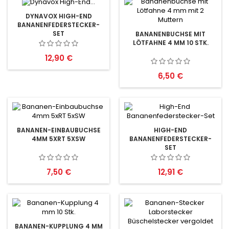
DYNAVOX HIGH-END
BANANENFEDERSTECKER-
SET
BANANENBUCHSE MIT
LÖTFAHNE 4 MM 10 STK.
Preis
12,90 €
Preis
6,50 €
BANANEN-EINBAUBUCHSE
HIGH-END
4MM 5XRT 5XSW
BANANENFEDERSTECKER-
SET
Preis
Preis
7,50 €
12,91 €
BANANEN-KUPPLUNG 4 MM