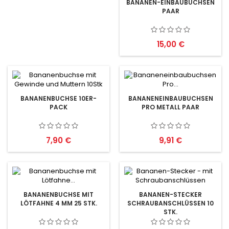
BANANEN-EINBAUBUCHSEN
PAAR
Preis
15,00 €
BANANENBUCHSE 10ER-
BANANENEINBAUBUCHSEN
PACK
PRO METALL PAAR
Preis
Preis
7,90 €
9,91 €
BANANENBUCHSE MIT
BANANEN-STECKER
LÖTFAHNE 4 MM 25 STK.
SCHRAUBANSCHLÜSSEN 10
STK.