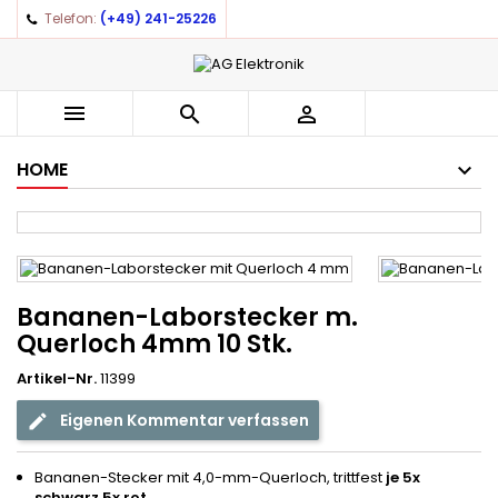
Telefon:
(+49) 241-25226
×
×
×
Auf meine Wunschliste
((title))
Anmelden
You need to be logged in to save products in your
((label))



wishlist.
add_circle_outline
Create new list
HOME
((cancelText))
((loginText))
((cancelText))
((createText))
Bananen-Laborstecker m.
Querloch 4mm 10 Stk.
Artikel-Nr.
11399
Eigenen Kommentar verfassen
Bananen-Stecker mit 4,0-mm-Querloch, trittfest
je 5x
schwarz 5x rot