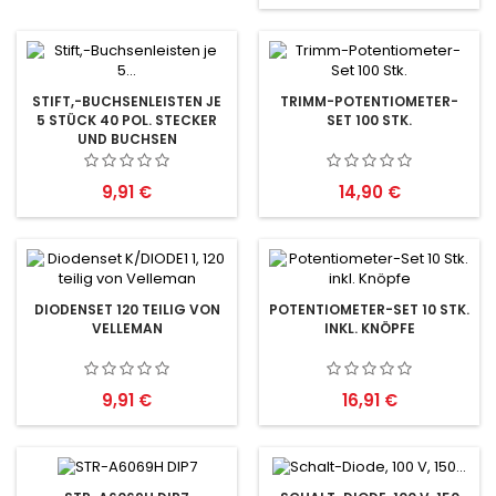
STIFT,-BUCHSENLEISTEN JE
TRIMM-POTENTIOMETER-
5 STÜCK 40 POL. STECKER
SET 100 STK.
UND BUCHSEN
Preis
Preis
9,91 €
14,90 €
DIODENSET 120 TEILIG VON
POTENTIOMETER-SET 10 STK.
VELLEMAN
INKL. KNÖPFE
Preis
Preis
9,91 €
16,91 €