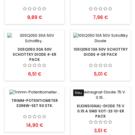
Preis
Preis
9,89 €
7,96 €
30SQ050 30A 50V
10SQ050 10A 50V SCHOTTKY
SCHOTTKY DIODE 4-ER
DIODE 4-ER PACK
PACK
Preis
Preis
6,51 €
5,01 €
Neu
TRIMM-POTENTIOMETER
3296W-SET 50 STK.
KLEINSIGNAL-DIODE 75 V
0.15 A SMD SOT-23 10-ER
PACK
Preis
14,90 €
Preis
3,51 €