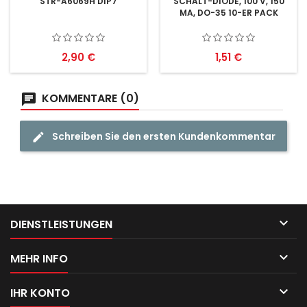
STR-A6069H DIP7
SCHALT-DIODE, 100 V, 150
MA, DO-35 10-ER PACK
Preis
Preis
2,90 €
1,51 €
KOMMENTARE (0)
Schreiben Sie den ersten Kundenkommentar

DIENSTLEISTUNGEN

MEHR INFO

IHR KONTO