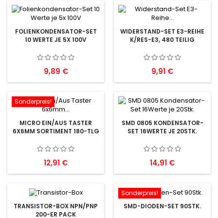
FOLIENKONDENSATOR-SET
WIDERSTAND-SET E3-REIHE
10 WERTE JE 5X 100V
K/RES-E3, 480 TEILIG
Preis
Preis
9,89 €
9,91 €
Sonderpreis!
MICRO EIN/AUS TASTER
SMD 0805 KONDENSATOR-
6X6MM SORTIMENT 180-TLG
SET 16WERTE JE 20STK.
Preis
Preis
12,91 €
14,91 €
Sonderpreis!
TRANSISTOR-BOX NPN/PNP
SMD-DIODEN-SET 90STK.
200-ER PACK