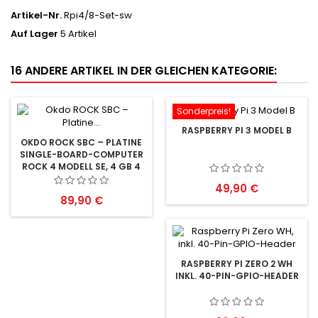
Artikel-Nr.
Rpi4/8-Set-sw
Auf Lager
5 Artikel
16 ANDERE ARTIKEL IN DER GLEICHEN KATEGORIE:
Sonderpreis!
RASPBERRY PI 3 MODEL B
OKDO ROCK SBC – PLATINE
SINGLE-BOARD-COMPUTER
ROCK 4 MODELL SE, 4 GB 4
GB
Preis
49,90 €
Preis
89,90 €
RASPBERRY PI ZERO 2 WH
INKL. 40-PIN-GPIO-HEADER