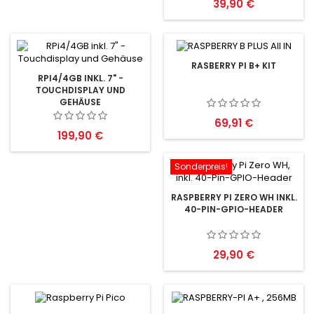
Preis
39,90 €
RASBERRY PI B+ KIT
RPI4/4GB INKL. 7" -
TOUCHDISPLAY UND
GEHÄUSE
Preis
69,91 €
Preis
199,90 €
Sonderpreis!
RASPBERRY PI ZERO WH INKL.
40-PIN-GPIO-HEADER
Preis
29,90 €