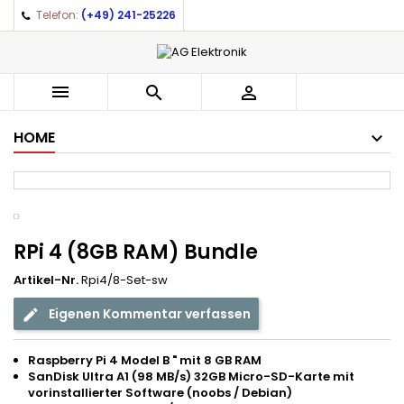
Telefon:
(+49) 241-25226
×
×
×
Auf meine Wunschliste
((title))
Anmelden
You need to be logged in to save products in your
((label))



wishlist.
add_circle_outline
Create new list
HOME
((cancelText))
((loginText))
((cancelText))
((createText))
RPi 4 (8GB RAM) Bundle
Artikel-Nr.
Rpi4/8-Set-sw
Eigenen Kommentar verfassen
Raspberry Pi 4 Model B " mit 8 GB RAM
SanDisk Ultra A1 (98 MB/s) 32GB Micro-SD-Karte mit
vorinstallierter Software (noobs / Debian)