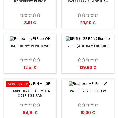
RASPBERRY PI PICO
RASPBERRY PI MODEL A+
Preis
Preis
8,91 €
29,90 €
RASPBERRY PI PICO WH
RPI 5 (4GB RAM) BUNDLE
Preis
Preis
12,51 €
129,90 €
Sonderpreis!
RASPBERRY PI 4 – MIT 4
RASPBERRY PI PICO W
ODER 8GB RAM
Preis
Preis
94,91 €
10,00 €