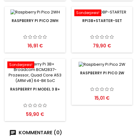
Sonderpreis!
RASPBERRY PI PICO 2WH
RPI3B+STARTER-SET
Preis
Preis
16,91 €
79,90 €
Sonderpreis!
RASPBERRY PI PICO 2W
RASPBERRY PI MODEL 3 B+
Preis
15,01 €
Preis
59,90 €
KOMMENTARE (0)