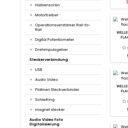
P
Hallsensoren
Motortreiber
Operationsverstärker Rail-to-
Rail
WELLE
FLA
Digital Potentiometer
Drehimpulsgeber
Steckerverbindung
USB
Audio Video
WELLE
Platinen Steckverbinder
FLA
Schleifring
magnet stecker
Audio Video Foto
Digitalisierung