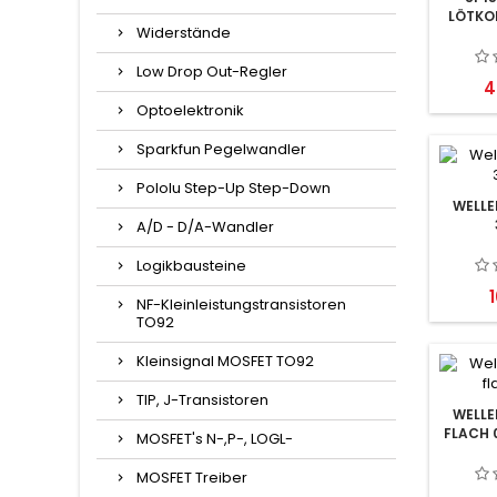
LÖTKO
Widerstände
Low Drop Out-Regler
P
4
Optoelektronik
Sparkfun Pegelwandler
Pololu Step-Up Step-Down
WELLE
A/D - D/A-Wandler
Logikbausteine
P
NF-Kleinleistungstransistoren
TO92
Kleinsignal MOSFET TO92
TIP, J-Transistoren
WELLE
FLACH 
MOSFET's N-,P-, LOGL-
MOSFET Treiber