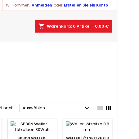
Willkommen,
Anmelden
oder
Erstellen Sie ein Konto
×
×
×
×
shopping_cart
Warenkorb:
0
Artikel - 0,00 €
ist
)
)
)



rt nach:
Auswählen
SP80N WELLER-
WELLER LÖTSPITZE 0,8