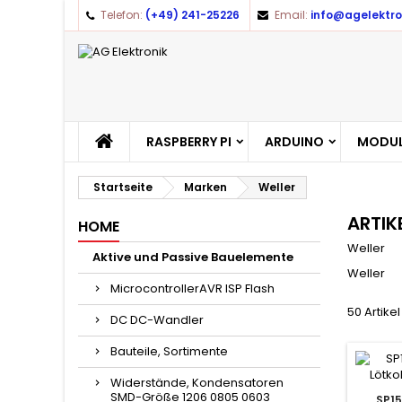
Telefon:
(+49) 241-25226
Email:
info@agelektro
A
(
(
A
((
Yo
((l
RASPBERRY PI
ARDUINO
MODUL
Startseite
Marken
Weller
ARTIK
HOME
Weller
Aktive und Passive Bauelemente
Weller
MicrocontrollerAVR ISP Flash
50 Artike
DC DC-Wandler
Bauteile, Sortimente
Widerstände, Kondensatoren
SMD-Größe 1206 0805 0603
SP15