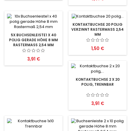
KONTAKTBUCHSE 20 POLIG
VERZINNT RASTERMASS 2,54 M
M
5X BUCHSENLEISTE1 X 40
POLIG GERADE HÖHE 8 MM
RASTERMASS 2,54 MM
Preis
1,50 €
Preis
3,91 €
KONTAKTBUCHSE 2 X 20
POLIG, TRENNBAR
Preis
3,91 €