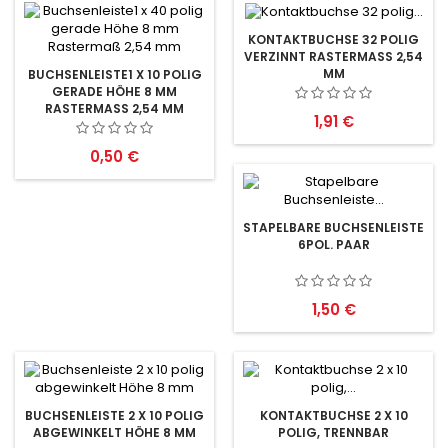
KONTAKTBUCHSE 32 POLIG
VERZINNT RASTERMASS 2,54 M
M
BUCHSENLEISTE1 X 10 POLIG
GERADE HÖHE 8 MM
RASTERMASS 2,54 MM
Preis
1,91 €
Preis
0,50 €
STAPELBARE BUCHSENLEISTE
6POL. PAAR
Preis
1,50 €
BUCHSENLEISTE 2 X 10 POLIG
KONTAKTBUCHSE 2 X 10
ABGEWINKELT HÖHE 8 MM
POLIG, TRENNBAR