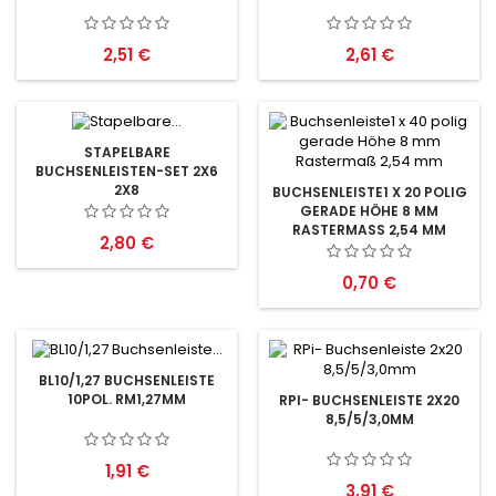
Preis
Preis
2,51 €
2,61 €
STAPELBARE
BUCHSENLEISTEN-SET 2X6
2X8
BUCHSENLEISTE1 X 20 POLIG
GERADE HÖHE 8 MM
RASTERMASS 2,54 MM
Preis
2,80 €
Preis
0,70 €
BL10/1,27 BUCHSENLEISTE
10POL. RM1,27MM
RPI- BUCHSENLEISTE 2X20
8,5/5/3,0MM
Preis
1,91 €
Preis
3,91 €