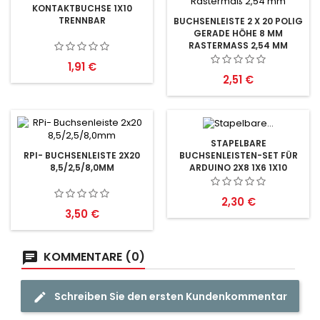
KONTAKTBUCHSE 1X10
TRENNBAR
BUCHSENLEISTE 2 X 20 POLIG
GERADE HÖHE 8 MM
RASTERMASS 2,54 MM
Preis
1,91 €
Preis
2,51 €
STAPELBARE
BUCHSENLEISTEN-SET FÜR
RPI- BUCHSENLEISTE 2X20
ARDUINO 2X8 1X6 1X10
8,5/2,5/8,0MM
Preis
2,30 €
Preis
3,50 €
KOMMENTARE (0)
Schreiben Sie den ersten Kundenkommentar