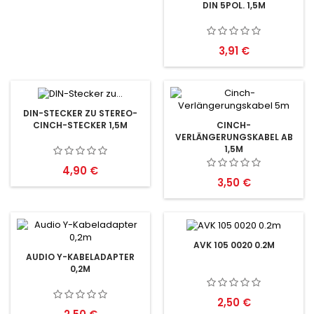
DIN 5POL. 1,5M
Preis
3,91 €
DIN-STECKER ZU STEREO-
CINCH-STECKER 1,5M
CINCH-
VERLÄNGERUNGSKABEL AB
1,5M
Preis
4,90 €
Preis
3,50 €
AVK 105 0020 0.2M
AUDIO Y-KABELADAPTER
0,2M
Preis
2,50 €
Preis