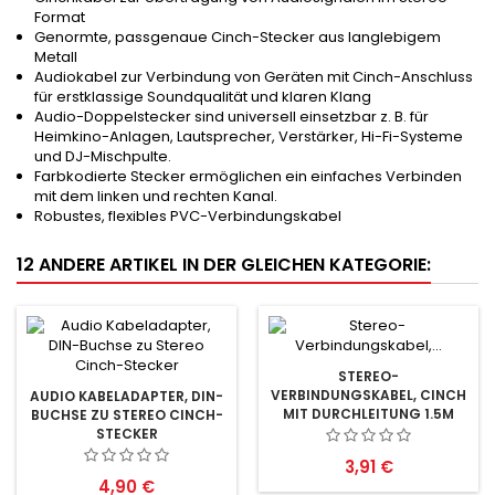
Format
Genormte, passgenaue Cinch-Stecker aus langlebigem
Metall
Audiokabel zur Verbindung von Geräten mit Cinch-Anschluss
für erstklassige Soundqualität und klaren Klang
Audio-Doppelstecker sind universell einsetzbar z. B. für
Heimkino-Anlagen, Lautsprecher, Verstärker, Hi-Fi-Systeme
und DJ-Mischpulte.
Farbkodierte Stecker ermöglichen ein einfaches Verbinden
mit dem linken und rechten Kanal.
Robustes, flexibles PVC-Verbindungskabel
12 ANDERE ARTIKEL IN DER GLEICHEN KATEGORIE:
STEREO-
VERBINDUNGSKABEL, CINCH
AUDIO KABELADAPTER, DIN-
MIT DURCHLEITUNG 1.5M
BUCHSE ZU STEREO CINCH-
STECKER
Preis
3,91 €
Preis
4,90 €