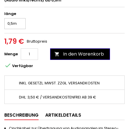
(Audio links/rechts) ab 0,5m
länge
1,79 €
Bruttopreis
In den Warenkorb
Menge


Verfügbar
INKL. GESETZL. MWST. ZZGL. VERSANDKOSTEN
DHL: 3,50 € / VERSANDKOSTENFREI AB 39 €
BESCHREIBUNG
ARTIKELDETAILS
Cinchkabel zur Übertragung von Audiosignalen im Stereo-