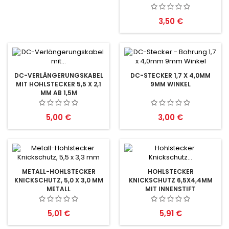
Preis
3,50 €
DC-VERLÄNGERUNGSKABEL
DC-STECKER 1,7 X 4,0MM
MIT HOHLSTECKER 5,5 X 2,1
9MM WINKEL
MM AB 1,5M
Preis
Preis
5,00 €
3,00 €
METALL-HOHLSTECKER
HOHLSTECKER
KNICKSCHUTZ, 5,0 X 3,0 MM
KNICKSCHUTZ 6,5X4,4MM
METALL
MIT INNENSTIFT
Preis
Preis
5,01 €
5,91 €