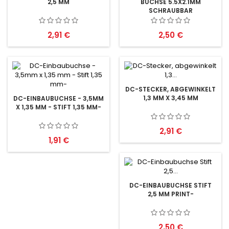
2,5 MM
BUCHSE 5.5X2.1MM
SCHRAUBBAR
Preis
Preis
2,91 €
2,50 €
DC-STECKER, ABGEWINKELT
1,3 MM X 3,45 MM
DC-EINBAUBUCHSE - 3,5MM
X 1,35 MM - STIFT 1,35 MM-
Preis
2,91 €
Preis
1,91 €
DC-EINBAUBUCHSE STIFT
2,5 MM PRINT-
Preis
2,50 €