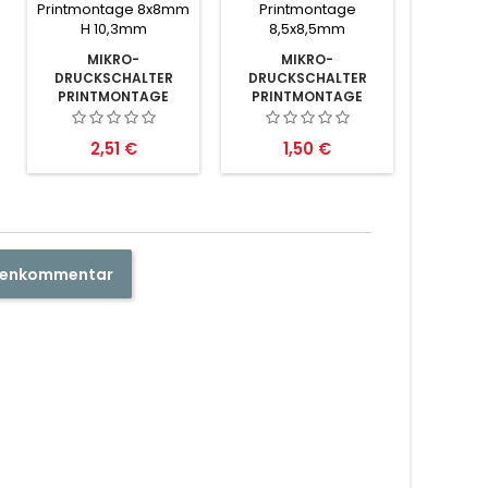
MIKRO-
MIKRO-
DRUCKSCHALTER
DRUCKSCHALTER
PRINTMONTAGE
PRINTMONTAGE
8X8MM H 10,3MM
8,5X8,5MM
Preis
Preis
2,51 €
1,50 €
ndenkommentar