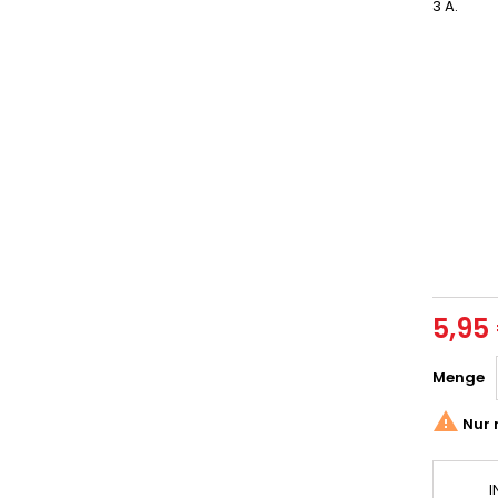
3 A.
5,95
Menge

Nur 
I