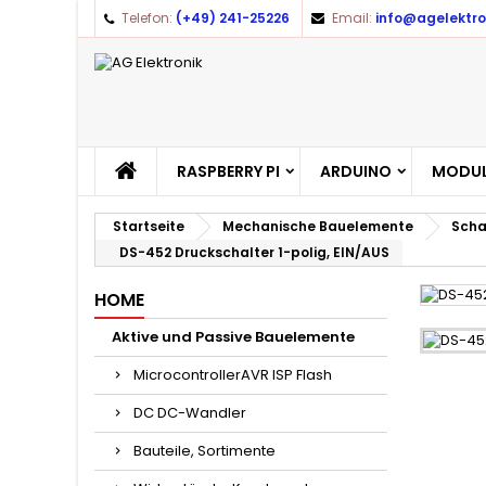
Telefon:
(+49) 241-25226
Email:
info@agelektro
A
(
A
Yo
((l
RASPBERRY PI
ARDUINO
MODUL
Startseite
Mechanische Bauelemente
Scha
DS-452 Druckschalter 1-polig, EIN/AUS
HOME
Aktive und Passive Bauelemente
MicrocontrollerAVR ISP Flash
DC DC-Wandler
Bauteile, Sortimente