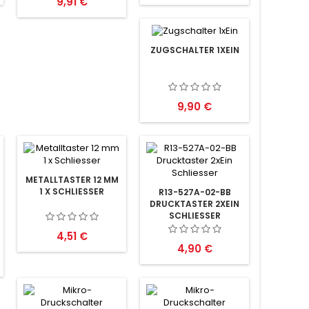
Preis
9,91 €
ZUGSCHALTER 1XEIN
Preis
9,90 €
METALLTASTER 12 MM
1 X SCHLIESSER
R13-527A-02-BB
DRUCKTASTER 2XEIN
SCHLIESSER
Preis
4,51 €
Preis
4,90 €