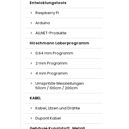
Entwicklungstools
Raspberry Pi
Arduino
ALLNET-Produkte
Hirschmann Laborprogramm
0,64 mm Programm
2 mm Programm
4 mm Programm
Umspritzte Messleitungen :
50cm / 100cm / 200cm
KABEL
Kabel, Litzen und Drähte
Dupont Kabel
Gehäuse Kunststoff , Metall