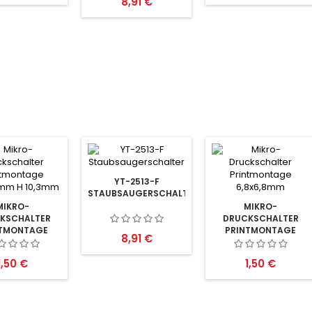
Preis
8,91 €
YT-2513-F
STAUBSAUGERSCHALTER
MIKRO-
MIKRO-
KSCHALTER
DRUCKSCHALTER
NTMONTAGE
PRINTMONTAGE
Preis
8,91 €
8MM H 10,3MM
7X7MM H12MM
Preis
Preis
1,50 €
1,50 €