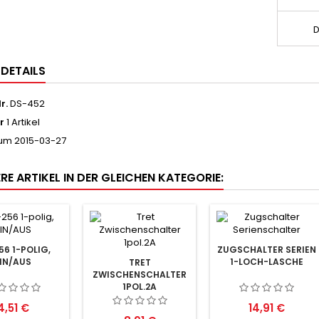
D
LDETAILS
r.
DS-452
r
1 Artikel
tum
2015-03-27
RE ARTIKEL IN DER GLEICHEN KATEGORIE:
56 1-POLIG,
ZUGSCHALTER SERIEN
IN/AUS
1-LOCH-LASCHE
TRET
ZWISCHENSCHALTER
1POL.2A
Preis
Preis
4,51 €
14,91 €