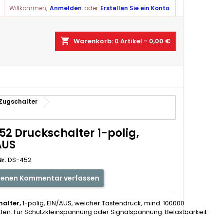
Willkommen,
Anmelden
oder
Erstellen Sie ein Konto
×
×
×
shopping_cart
Warenkorb:
0
Artikel - 0,00 €
ist
)
 Zugschalter
)
52 Druckschalter 1-polig,
AUS
r.
DS-452
genen Kommentar verfassen
alter,
1-polig, EIN/AUS, weicher Tastendruck, mind. 100000
klen.
Für Schutzkleinspannung oder Signalspannung. Belastbarkeit