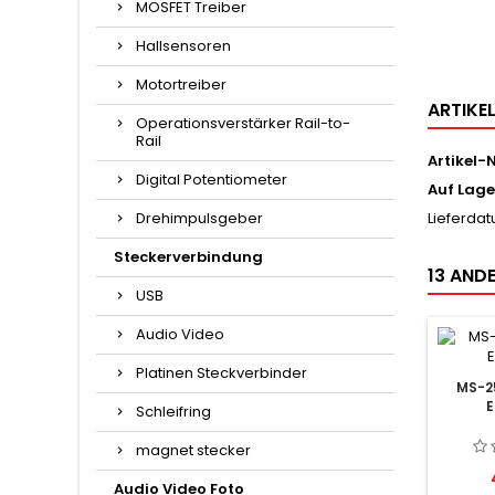
MOSFET Treiber
Hallsensoren
Motortreiber
ARTIKE
Operationsverstärker Rail-to-
Rail
Artikel-N
Digital Potentiometer
Auf Lage
Drehimpulsgeber
Lieferda
Steckerverbindung
13 ANDE
USB
Audio Video
Platinen Steckverbinder
MS-2
E
Schleifring
magnet stecker
Audio Video Foto