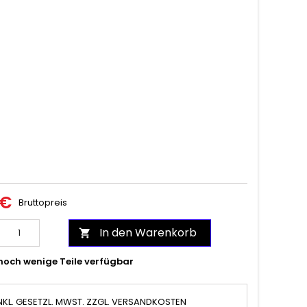
 €
Bruttopreis
In den Warenkorb

noch wenige Teile verfügbar
NKL. GESETZL. MWST. ZZGL. VERSANDKOSTEN