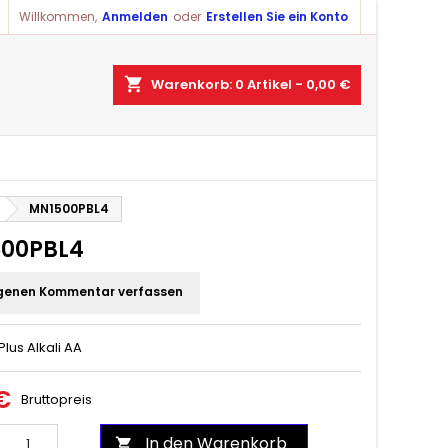
Willkommen,
Anmelden
oder
Erstellen Sie ein Konto
×
×
×
shopping_cart
Warenkorb:
0
Artikel - 0,00 €
ist
)
MN1500PBL4
)
00PBL4
genen Kommentar verfassen
Plus Alkali AA
€
Bruttopreis
In den Warenkorb
