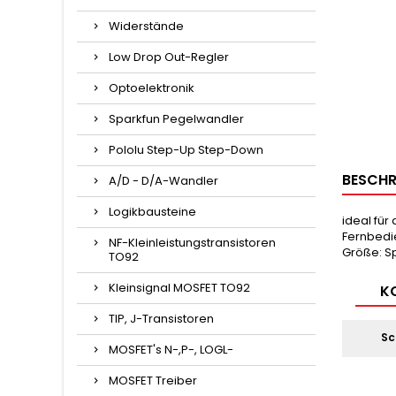
Widerstände
Low Drop Out-Regler
Optoelektronik
Sparkfun Pegelwandler
Pololu Step-Up Step-Down
BESCHR
A/D - D/A-Wandler
Logikbausteine
ideal fü
Fernbedie
NF-Kleinleistungstransistoren
Größe: Sp
TO92
Kleinsignal MOSFET TO92
KO
TIP, J-Transistoren
Sc
MOSFET's N-,P-, LOGL-
MOSFET Treiber