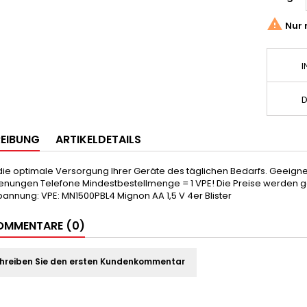

Nur 
I
D
EIBUNG
ARTIKELDETAILS
r die optimale Versorgung Ihrer Geräte des täglichen Bedarfs. Geei
nungen Telefone Mindestbestellmenge = 1 VPE! Die Preise werden gen
annung: VPE: MN1500PBL4 Mignon AA 1,5 V 4er Blister
MMENTARE (0)
hreiben Sie den ersten Kundenkommentar