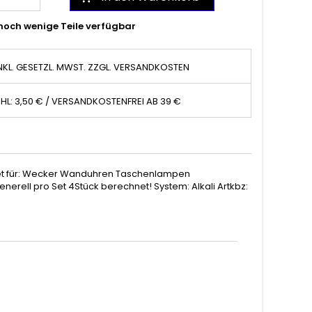
noch wenige Teile verfügbar
NKL. GESETZL. MWST. ZZGL. VERSANDKOSTEN
HL: 3,50 € / VERSANDKOSTENFREI AB 39 €
gnet für: Wecker Wanduhren Taschenlampen
erell pro Set 4Stück berechnet! System: Alkali Artkbz: