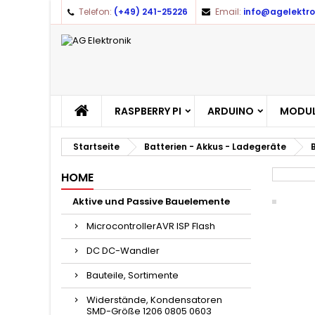
Telefon:
(+49) 241-25226
Email:
info@agelektro
A
(
A
Yo
((l
RASPBERRY PI
ARDUINO
MODUL
Startseite
Batterien - Akkus - Ladegeräte
HOME
Aktive und Passive Bauelemente
MicrocontrollerAVR ISP Flash
DC DC-Wandler
Bauteile, Sortimente
Widerstände, Kondensatoren
SMD-Größe 1206 0805 0603