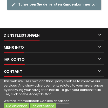
Schreiben Sie den ersten Kundenkommentar

DIENSTLEISTUNGEN

MEHR INFO

IHR KONTO

KONTAKT
This website uses own and third-party cookies to improve our
services.
And show advertisements related to your preferences
by analyzing your navigation habits.
To give your consent to its
use, click on the Accept button.
Weitere Informationen
Cookies anpassen
Alle ablehnen
Ich akzeptiere