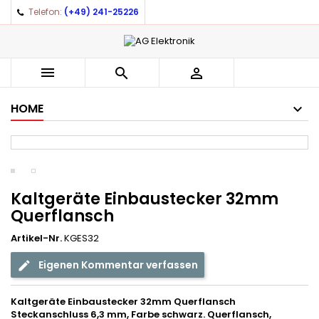
Telefon:
(+49) 241-25226
×
×
×
Auf meine Wunschliste
((title))
Anmelden
You need to be logged in to save products in your
((label))



wishlist.
add_circle_outline
Create new list
HOME
((cancelText))
((loginText))
((cancelText))
((createText))
Kaltgeräte Einbaustecker 32mm
Querflansch
Artikel-Nr.
KGES32
Eigenen Kommentar verfassen
Kaltgeräte Einbaustecker 32mm
Querflansch
Steckanschluss 6,3 mm, Farbe schwarz. Querflansch,