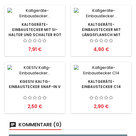
KALTGERÄTE-
KALTGERÄTE-
EINBAUSTECKER MIT SI-
EINBAUSTECKER MIT
HALTER UND SCHALTER ROT
LÄNGSFLANSCH MIT
SICHERUNGSHALTER, 70°C
Preis
Preis
7,91 €
4,90 €
KGES1V KALTG-
KALTGERÄTE-
EINBAUSTECKER SNAP-IN V
EINBAUSTECKER C14
Preis
Preis
2,50 €
2,90 €
KOMMENTARE (0)