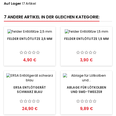
Auf Lager
17 Artikel
7 ANDERE ARTIKEL IN DER GLEICHEN KATEGORIE:
FELDER ENTLÖTLITZE 2,5 MM
FELDER ENTLÖTLITZE 1,5 MM
Preis
Preis
4,90 €
3,90 €
ERSA ENTLÖTGERÄT
ABLAGE FÜR LÖTKOLBEN
SCHWARZ BLAU
UND SMD-TWEEZER
Preis
Preis
24,90 €
9,89 €