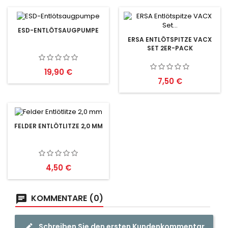
ESD-ENTLÖTSAUGPUMPE
ERSA ENTLÖTSPITZE VACX
SET 2ER-PACK
Preis
19,90 €
Preis
7,50 €
FELDER ENTLÖTLITZE 2,0 MM
Preis
4,50 €
KOMMENTARE (0)
Schreiben Sie den ersten Kundenkommentar