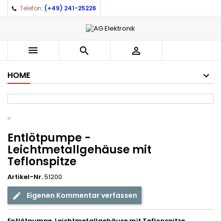
Telefon:
(+49) 241-25226



HOME
Entlötpumpe -
Leichtmetallgehäuse mit
Teflonspitze
Artikel-Nr.
51200
Eigenen Kommentar verfassen
Entlötpumpe, Leichtmetallgehäuse mit Teflonspitze