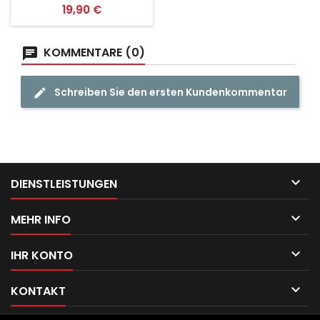
Preis
19,90 €
KOMMENTARE (0)
Schreiben Sie den ersten Kundenkommentar

DIENSTLEISTUNGEN

MEHR INFO

IHR KONTO

KONTAKT