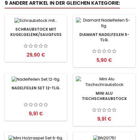
9 ANDERE ARTIKEL IN DER GLEICHEN KATEGORIE:
SCHRAUBSTOCK MIT
KUGELGELENK/SAUGFUSS
DIAMANT NADELFEILEN 5-
TLG.
Preis
29,90 €
Preis
5,90 €
NADELFEILEN SET 12-TLG.
MINI ALU
TISCHSCHRAUBSTOCK
Preis
9,91 €
Preis
9,91 €