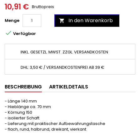
10,91 €
Bruttopreis
In den Warenkorb
Menge


Verfügbar
INKL. GESETZL. MWST. ZZGL. VERSANDKOSTEN
DHL: 3,50 € / VERSANDKOSTENFREI AB 39 €
BESCHREIBUNG
ARTIKELDETAILS
- Länge 140 mm
- Hieblänge ca. 70 mm
- Körnung 150
- isolierter Schaft
- Lieferung mit praktischer Aufbewahrungstasche
- flach, rund, halbrund, dreikant, vierkant