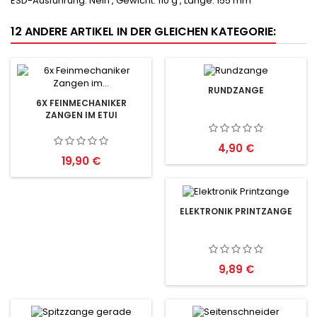
ESD-Ausführung:
Nein ,
Gewicht:
110 g ,
Länge:
155 mm
12 ANDERE ARTIKEL IN DER GLEICHEN KATEGORIE:
RUNDZANGE
6X FEINMECHANIKER
ZANGEN IM ETUI
Preis
4,90 €
Preis
19,90 €
ELEKTRONIK PRINTZANGE
Preis
9,89 €