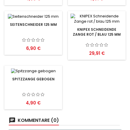
SEITENSCHNEIDER 125 MM
KNIPEX SCHNEIDENDE
ZANGE ROT / BLAU 125 MM
Preis
6,90 €
Preis
29,91 €
SPITZZANGE GEBOGEN
Preis
4,90 €
KOMMENTARE (0)