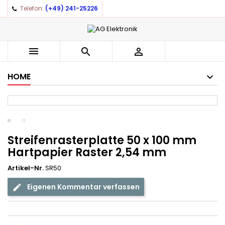
Telefon:
(+49) 241-25226
×
×
×
Auf meine Wunschliste
((title))
Anmelden
You need to be logged in to save products in your
((label))



wishlist.
add_circle_outline
Create new list
HOME
((cancelText))
((loginText))
((cancelText))
((createText))
Streifenrasterplatte 50 x 100 mm
Hartpapier Raster 2,54 mm
Artikel-Nr.
SR50
Eigenen Kommentar verfassen