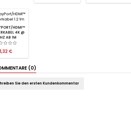
YPORT/HDMI™
RKABEL 4K @
 HZ AB 1M
reis
11,32 €
MMENTARE (0)
hreiben Sie den ersten Kundenkommentar