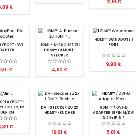
Preis
12,91 €
reis
8,89 €
HDMI™ WANDDOSE 1
PORT
AYPORT-DVI
HDMI™ A-BUCHSE ZU
DAPTER
HDMI™ C(MINI)-
STECKER
Preis
9,90 €
Preis
Preis
9,91 €
4,90 €
ISPLAYPORT-
YPORT 1.2, 1M
DVI-STECKER ZU 2X
HDMI™ / DVI-D
DER 2M
HDMI™-BUCHSE
ADAPTER 19PIN M/DVI
D 24+1PIN F
reis
8,89 €
Preis
Preis
19,91 €
5,01 €