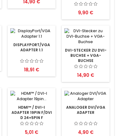
Preis
14,90 €
Preis
9,90 €
DISPLAYPORT/VGA
ADAPTER 1.1
DVI-STECKER ZU DVI-
BUCHSE + VGA-
BUCHSE
Preis
18,91 €
Preis
14,90 €
HDMI™ / DVI-I
ANALOGER DVI/VGA
ADAPTER 19PIN F/DVI
ADAPTER
D 24+5PIN F
Preis
Preis
5,01 €
4,90 €