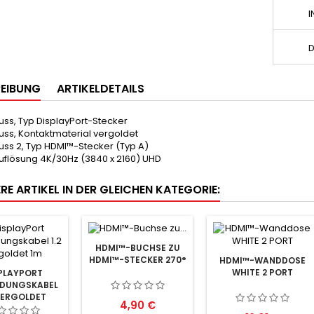
I
D
EIBUNG
ARTIKELDETAILS
uss, Typ
DisplayPort-Stecker
uss, Kontaktmaterial
vergoldet
uss 2, Typ
HDMI™-Stecker (Typ A)
uflösung
4K/30Hz (3840 x 2160) UHD
RE ARTIKEL IN DER GLEICHEN KATEGORIE:
HDMI™-BUCHSE ZU
HDMI™-STECKER 270°
HDMI™-WANDDOSE
WHITE 2 PORT
PLAYPORT
NDUNGSKABEL
VERGOLDET
Preis
4,90 €