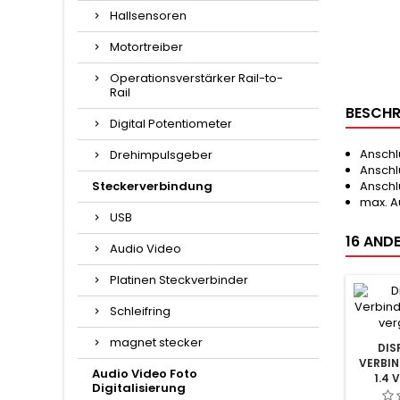
Hallsensoren
Motortreiber
Operationsverstärker Rail-to-
Rail
BESCHR
Digital Potentiometer
Anschl
Drehimpulsgeber
Anschl
Steckerverbindung
Anschl
max. A
USB
16 ANDE
Audio Video
Platinen Steckverbinder
Schleifring
magnet stecker
DIS
VERBI
Audio Video Foto
1.4 
Digitalisierung