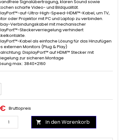
wandfreie Signalübertragung, klaren Sound sowie
ochen scharfe Video- und Bildqualität.
playPort™-auf-Ultra-High-Speed-HDMI™-Kabel, um TV,
tor oder Projektor mit PC und Laptop zu verbinden.
bay-Verbindungskabel mit mechanischer
playPort™-Steckerverriegelung verhindert
kelkontakte.
layPort™-Kabel als einfache Lösung für das Hinzufügen
s externen Monitors (Plug & Play)
alrichtung: DisplayPort™ auf HDMI™ Stecker mit
riegelung zur sicheren Montage
sung max.: 3840×2160
 €
Bruttopreis
In den Warenkorb
