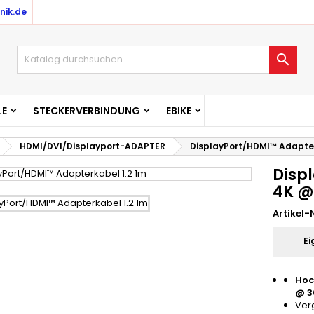
nik.de

E
STECKERVERBINDUNG
EBIKE
HDMI/DVI/Displayport-ADAPTER
DisplayPort/HDMI™ Adapte
Disp
4K @
Artikel-N
Ei
Hoc
@ 3
Ver