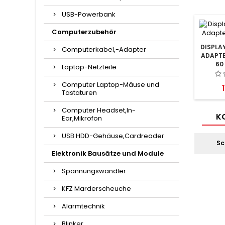
USB-Powerbank
Computerzubehör
DISPLA
Computerkabel,-Adapter
ADAPTE
60
Laptop-Netzteile
Computer Laptop-Mäuse und
P
Tastaturen
Computer Headset,In-
KO
Ear,Mikrofon
USB HDD-Gehäuse,Cardreader
Sc
Elektronik Bausätze und Module
Spannungswandler
KFZ Marderscheuche
Alarmtechnik
Blinker