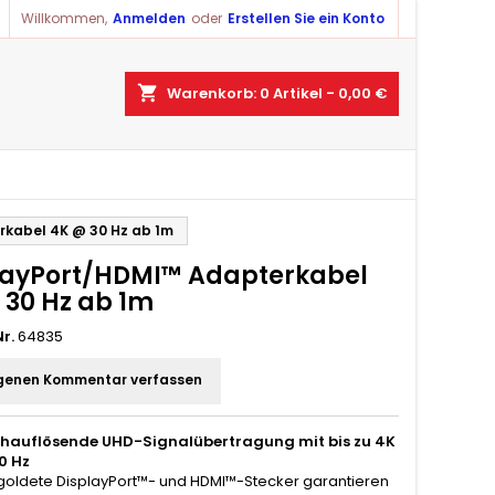
Willkommen,
Anmelden
oder
Erstellen Sie ein Konto
shopping_cart
Warenkorb:
0
Artikel - 0,00 €
rkabel 4K @ 30 Hz ab 1m
layPort/HDMI™ Adapterkabel
 30 Hz ab 1m
r.
64835
genen Kommentar verfassen
hauflösende UHD-Signalübertragung mit bis zu 4K
0 Hz
goldete DisplayPort™- und HDMI™-Stecker garantieren