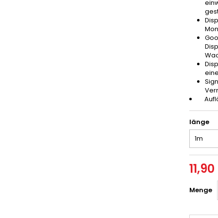
ein
gest
Dis
Moni
Goo
Dis
Wac
Disp
eine
Sign
Ver
Auflö
länge
11,90
Menge