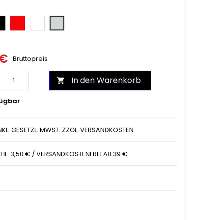
hwarz
Rot
Weiß
Grau
 €
Bruttopreis
In den Warenkorb

ügbar
NKL. GESETZL. MWST. ZZGL. VERSANDKOSTEN
HL: 3,50 € / VERSANDKOSTENFREI AB 39 €