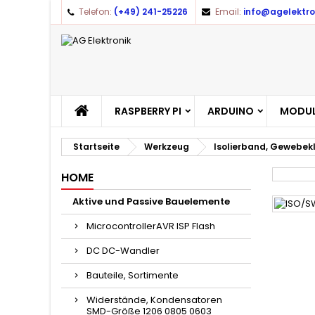
Telefon:
(+49) 241-25226
Email:
info@agelektro
RASPBERRY PI
ARDUINO
MODUL
Startseite
Werkzeug
Isolierband, Gewebe
HOME
Aktive und Passive Bauelemente
MicrocontrollerAVR ISP Flash
DC DC-Wandler
Bauteile, Sortimente
Widerstände, Kondensatoren
SMD-Größe 1206 0805 0603