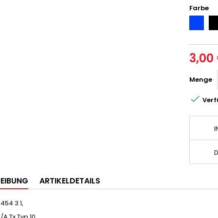
Farbe
Blau
Sc
3,00
Menge

Verf
I
D
EIBUNG
ARTIKELDETAILS
454 3 1,
/A Tx Typ 10