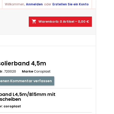
Willkommen,
Anmelden
oder
Erstellen Sie ein Konto
shopping_cart
Warenkorb:
0
Artikel - 0,00 €
Isolierband 4,5m
r.
720020
Marke
Coroplast
genen Kommentar verfassen
erband L4,5m/B15mm mit
nscheiben
er: coroplast