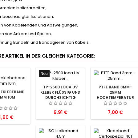
normalen Isolierarbeiten,
 beschädigter Isolationen,
n von Kabelenden und Abzweigungen,
en von Ankern und Spulen,
hnung Bündeln und Bandagieren von Kabels.
E ARTIKEL IN DER GLEICHEN KATEGORIE:
Neu
TP-2500 LOCA UV
PTFE BAND 3MM-
EKLEBEBAND
KLEBER FLÜSSIG UND
25MM
9MM 10M
DURCHSICHTIG
HOCHTEMPERATUR
BESTÄNDIG 10M
Preis
Preis
9,91 €
7,00 €
reis
4,90 €