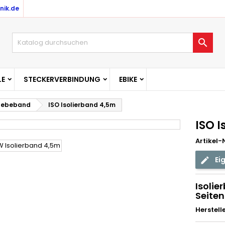
nik.de

E
STECKERVERBINDUNG
EBIKE
klebeband
ISO Isolierband 4,5m
ISO 
Artikel-N
Ei
Isoli
Seite
Herstell