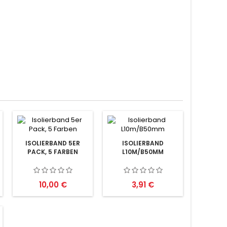
ISOLIERBAND 5ER
ISOLIERBAND
PACK, 5 FARBEN
L10M/B50MM
Preis
Preis
10,00 €
3,91 €