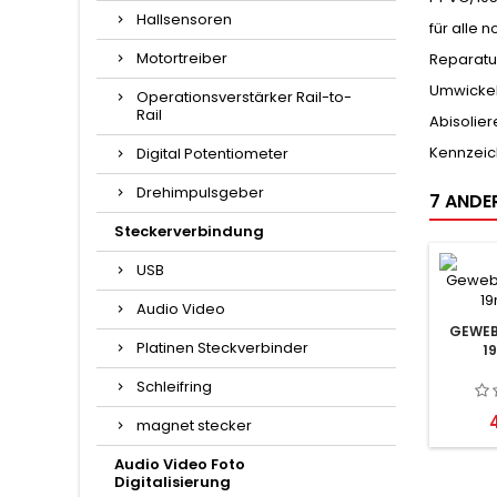
Hallsensoren
für alle 
Motortreiber
Reparatur
Umwickel
Operationsverstärker Rail-to-
Rail
Abisolier
Kennzeic
Digital Potentiometer
Drehimpulsgeber
7 ANDER
Steckerverbindung
USB
Audio Video
GEWEB
Platinen Steckverbinder
1
Schleifring
P
magnet stecker
Audio Video Foto
Digitalisierung