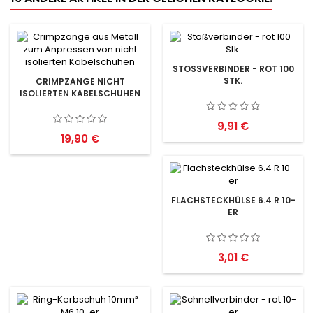
STOSSVERBINDER - ROT 100 S
TK.
CRIMPZANGE NICHT
ISOLIERTEN KABELSCHUHEN
Preis
9,91 €
Preis
19,90 €
FLACHSTECKHÜLSE 6.4 R 10-
ER
Preis
3,01 €