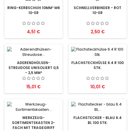
RING-KERBSCHUH 10MM² M6
SCHNELLVERBINDER - ROT
10-ER
10-ER
Preis
Preis
4,51 €
2,50 €
ADERENDHÜLSEN-
FLACHSTECKHÜLSE 6.4 R 100
STREUDOSE UNISOLIERT 0,5
STK.
- 2,5 MM²
Preis
Preis
15,01 €
10,01 €
WERKZEUG-
FLACHSTECKER - BLAU 6.4
SORTIMENTSKASTEN 2-
BL 100 STK.
FACH MIT TRAGEGRIFF