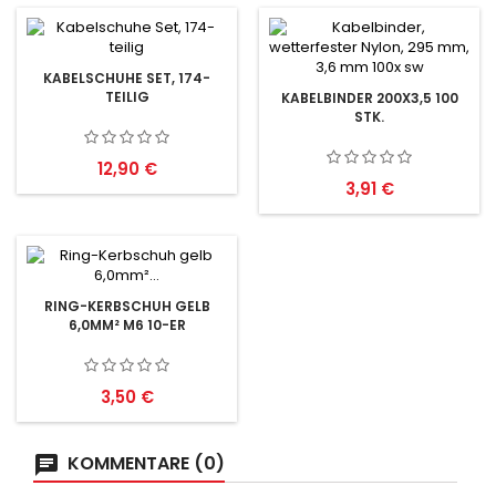
KABELSCHUHE SET, 174-
TEILIG
KABELBINDER 200X3,5 100
STK.
Preis
12,90 €
Preis
3,91 €
RING-KERBSCHUH GELB
6,0MM² M6 10-ER
Preis
3,50 €
KOMMENTARE (0)