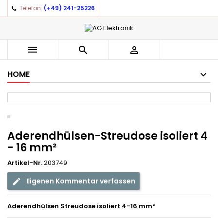
Telefon:
(+49) 241-25226
×
×
×
Auf meine Wunschliste
((title))
Anmelden
You need to be logged in to save products in your
((label))



wishlist.
add_circle_outline
Create new list
HOME
((cancelText))
((loginText))
((cancelText))
((createText))
Aderendhülsen-Streudose isoliert 4
- 16 mm²
Artikel-Nr.
203749
Eigenen Kommentar verfassen
Aderendhülsen Streudose isoliert 4-16 mm²