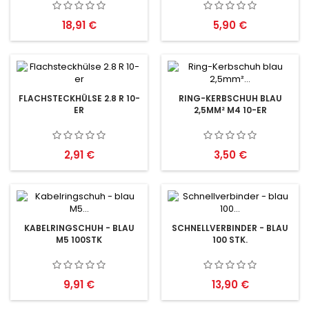
Preis
Preis
18,91 €
5,90 €
FLACHSTECKHÜLSE 2.8 R 10-
RING-KERBSCHUH BLAU
ER
2,5MM² M4 10-ER
Preis
Preis
2,91 €
3,50 €
KABELRINGSCHUH - BLAU
SCHNELLVERBINDER - BLAU
M5 100STK
100 STK.
Preis
Preis
9,91 €
13,90 €