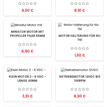
Preis
Preis
4,50 €
8,91 €
MINIATUR MOTOR MIT
PROPELLER PAAR 55MM
MOTOR HALTERUNG FÜR NO.
791
Preis
6,90 €
Preis
1,50 €
KLEIN MOTOR 2 - 6 VDC -
GETRIEBEMOTOR 12VDC BIS
LÄNGE 40MM
100RPM
Preis
Preis
3,91 €
8,90 €