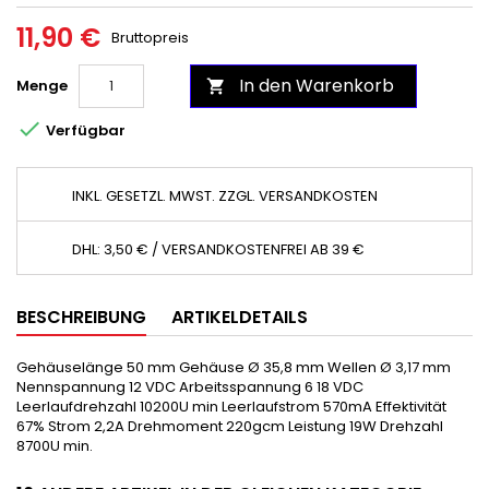
11,90 €
Bruttopreis
In den Warenkorb
Menge


Verfügbar
INKL. GESETZL. MWST. ZZGL. VERSANDKOSTEN
DHL: 3,50 € / VERSANDKOSTENFREI AB 39 €
BESCHREIBUNG
ARTIKELDETAILS
Gehäuselänge 50 mm Gehäuse Ø 35,8 mm Wellen Ø 3,17 mm
Nennspannung 12 VDC Arbeitsspannung 6 18 VDC
Leerlaufdrehzahl 10200U min Leerlaufstrom 570mA Effektivität
67% Strom 2,2A Drehmoment 220gcm Leistung 19W Drehzahl
8700U min.