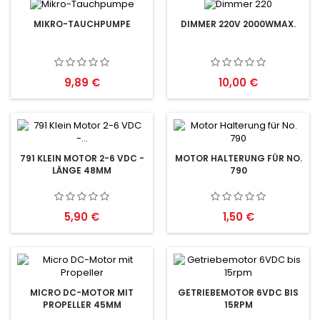
MIKRO-TAUCHPUMPE
DIMMER 220V 2000WMAX.
Preis
Preis
9,89 €
10,00 €
791 KLEIN MOTOR 2-6 VDC -
MOTOR HALTERUNG FÜR NO.
LÄNGE 48MM
790
Preis
Preis
5,90 €
1,50 €
MICRO DC-MOTOR MIT
GETRIEBEMOTOR 6VDC BIS
PROPELLER 45MM
15RPM