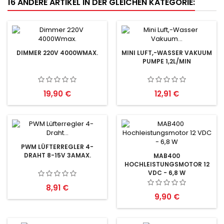
16 ANDERE ARTIKEL IN DER GLEICHEN KATEGORIE:
DIMMER 220V 4000WMAX.
MINI LUFT,-WASSER VAKUUM
PUMPE 1,2L/MIN
Preis
Preis
19,90 €
12,91 €
PWM LÜFTERREGLER 4-
DRAHT 8-15V 3AMAX.
MAB400
HOCHLEISTUNGSMOTOR 12
VDC - 6,8 W
Preis
8,91 €
Preis
9,90 €