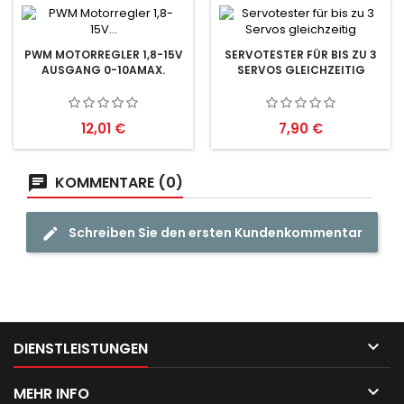
PWM MOTORREGLER 1,8-15V
SERVOTESTER FÜR BIS ZU 3
AUSGANG 0-10AMAX.
SERVOS GLEICHZEITIG
Preis
Preis
12,01 €
7,90 €
KOMMENTARE (0)
Schreiben Sie den ersten Kundenkommentar

DIENSTLEISTUNGEN

MEHR INFO