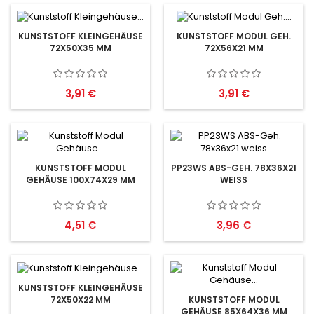
KUNSTSTOFF KLEINGEHÄUSE
KUNSTSTOFF MODUL GEH.
72X50X35 MM
72X56X21 MM
Preis
Preis
3,91 €
3,91 €
KUNSTSTOFF MODUL
PP23WS ABS-GEH. 78X36X21
GEHÄUSE 100X74X29 MM
WEISS
Preis
Preis
4,51 €
3,96 €
KUNSTSTOFF KLEINGEHÄUSE
72X50X22 MM
KUNSTSTOFF MODUL
GEHÄUSE 85X64X36 MM