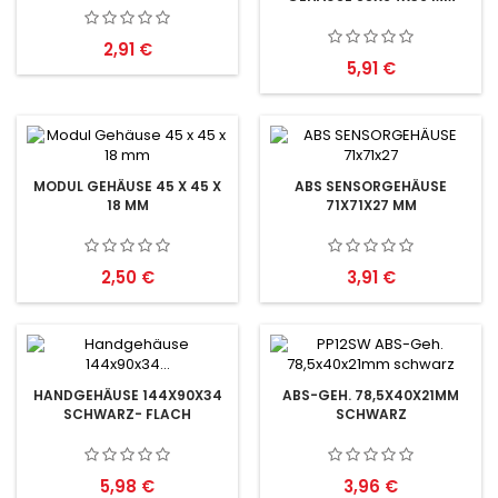
Preis
2,91 €
Preis
5,91 €
MODUL GEHÄUSE 45 X 45 X
ABS SENSORGEHÄUSE
18 MM
71X71X27 MM
Preis
Preis
2,50 €
3,91 €
HANDGEHÄUSE 144X90X34
ABS-GEH. 78,5X40X21MM
SCHWARZ- FLACH
SCHWARZ
Preis
Preis
5,98 €
3,96 €