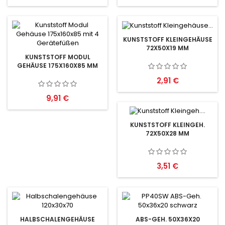
KUNSTSTOFF KLEINGEHÄUSE
72X50X19 MM
KUNSTSTOFF MODUL
GEHÄUSE 175X160X85 MM
Preis
2,91 €
Preis
9,91 €
KUNSTSTOFF KLEINGEH.
72X50X28 MM
Preis
3,51 €
HALBSCHALENGEHÄUSE
ABS-GEH. 50X36X20