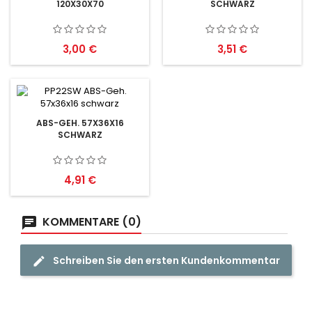
120X30X70
SCHWARZ
Preis
Preis
3,00 €
3,51 €
ABS-GEH. 57X36X16
SCHWARZ
Preis
4,91 €
KOMMENTARE (0)
Schreiben Sie den ersten Kundenkommentar