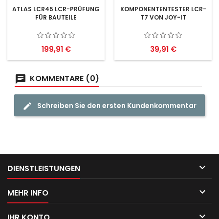
ATLAS LCR45 LCR-PRÜFUNG
KOMPONENTENTESTER LCR-
FÜR BAUTEILE
T7 VON JOY-IT
Preis
Preis
199,91 €
39,91 €
KOMMENTARE (0)
Schreiben Sie den ersten Kundenkommentar

DIENSTLEISTUNGEN

MEHR INFO

IHR KONTO