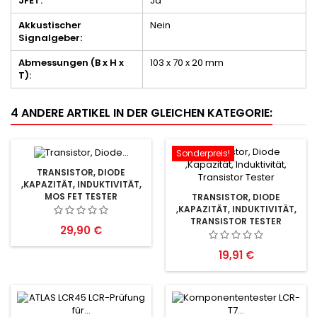
JFET:
Ja
Akkustischer
Nein
Signalgeber:
Abmessungen (B x H x
103 x 70 x 20 mm
T):
4 ANDERE ARTIKEL IN DER GLEICHEN KATEGORIE:
Sonderpreis!
TRANSISTOR, DIODE
,KAPAZITÄT, INDUKTIVITÄT,
MOS FET TESTER
TRANSISTOR, DIODE
,KAPAZITÄT, INDUKTIVITÄT,
TRANSISTOR TESTER
Preis
29,90 €
Preis
19,91 €