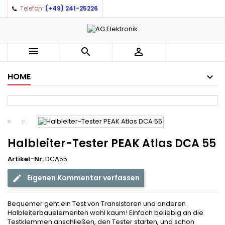
Telefon:
(+49) 241-25226
×
×
×
Auf meine Wunschliste
((title))
Anmelden
You need to be logged in to save products in your
((label))



wishlist.
add_circle_outline
Create new list
HOME
((cancelText))
((loginText))
((cancelText))
((createText))
Halbleiter-Tester PEAK Atlas DCA 55
Artikel-Nr.
DCA55
Eigenen Kommentar verfassen
Bequemer geht ein Test von Transistoren und anderen
Halbleiterbauelementen wohl kaum! Einfach beliebig an die
Testklemmen anschließen, den Tester starten, und schon