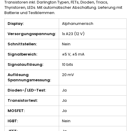
Transistoren inkl. Darlington Typen, FETs, Dioden, Triacs,
Thyristoren, LEDs. Mit automatischer Abschaltung. Lieferung mit
Batterie und Testklemmen.
Display:
Alphanumerisch
Versorgungsspannung:
1x A23 (12 V)
Schnittstellen:
Nein
Signalbereich:
±5 V, ±5 mA
Signalauflösung:
10 bits
Auflösung
20 mV
Spannungsmessung:
Dioden-/ LED-Test:
Ja
Transistortest:
Ja
MOSFET:
Ja
IGBT:
Nein