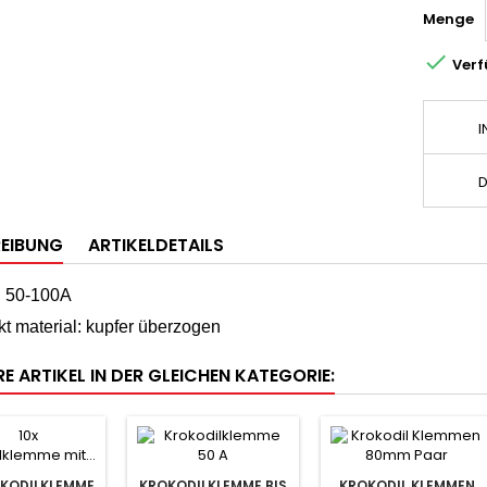
Menge

Verf
I
D
EIBUNG
ARTIKELDETAILS
: 50-100A
t material: kupfer überzogen
E ARTIKEL IN DER GLEICHEN KATEGORIE:
OKODILKLEMME
KROKODILKLEMME BIS
KROKODIL KLEMMEN