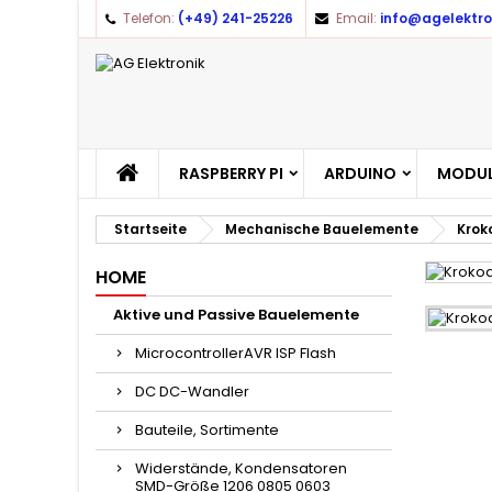
Telefon:
(+49) 241-25226
Email:
info@agelektro
A
(
A
Yo
((l
RASPBERRY PI
ARDUINO
MODUL
Startseite
Mechanische Bauelemente
Krok
HOME
Aktive und Passive Bauelemente
MicrocontrollerAVR ISP Flash
DC DC-Wandler
Bauteile, Sortimente
Widerstände, Kondensatoren
SMD-Größe 1206 0805 0603