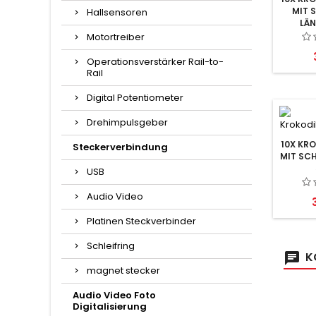
MIT 
Hallsensoren
LÄN
Motortreiber
Operationsverstärker Rail-to-
Rail
Digital Potentiometer
Drehimpulsgeber
10X KR
Steckerverbindung
MIT SC
USB
Audio Video
P
Platinen Steckverbinder
Schleifring
K
magnet stecker
Audio Video Foto
Digitalisierung