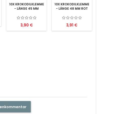
10X KROKODILKLEMME
10X KROKODILKLEMME
- LÄNGE 45 MM
- LÄNGE 48 MM ROT
Preis
Preis
3,90 €
3,91 €
ndenkommentar