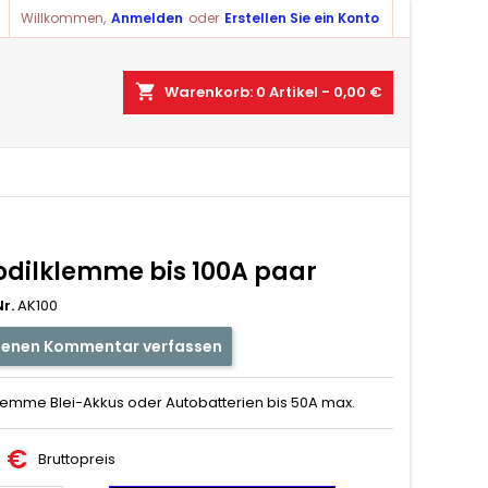
Willkommen,
Anmelden
oder
Erstellen Sie ein Konto
×
×
×
shopping_cart
Warenkorb:
0
Artikel - 0,00 €
ist
)
)
odilklemme bis 100A paar
r.
AK100
genen Kommentar verfassen
lemme Blei-Akkus oder Autobatterien bis 50A max.
0 €
Bruttopreis