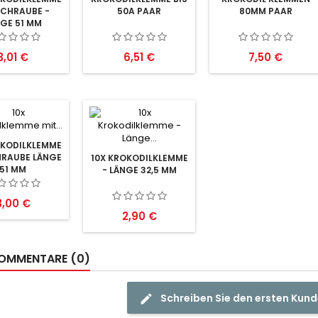
SCHRAUBE -
50A PAAR
80MM PAAR
GE 51 MM
Preis
Preis
Preis
3,01 €
6,51 €
7,50 €
OKODILKLEMME
HRAUBE LÄNGE
10X KROKODILKLEMME
51 MM
- LÄNGE 32,5 MM
reis
3,00 €
Preis
2,90 €
OMMENTARE (0)
Schreiben Sie den ersten Ku