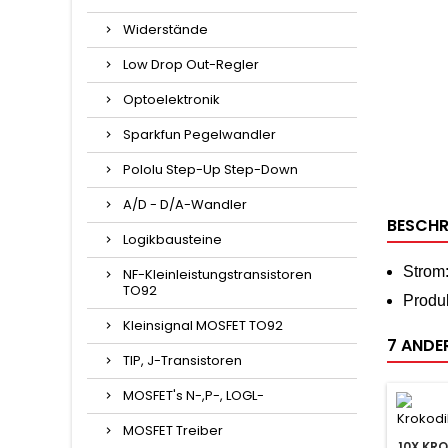
Widerstände
Low Drop Out-Regler
Optoelektronik
Sparkfun Pegelwandler
Pololu Step-Up Step-Down
A/D - D/A-Wandler
BESCHR
Logikbausteine
Strom
NF-Kleinleistungstransistoren
TO92
Produk
Kleinsignal MOSFET TO92
7 ANDER
TIP, J-Transistoren
MOSFET's N-,P-, LOGL-
MOSFET Treiber
10X KR